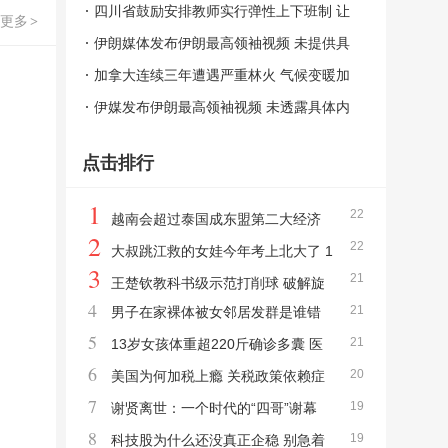
四川省鼓励安排教师实行弹性上下班制 让
更多
>
教师回归教育本质
伊朗媒体发布伊朗最高领袖视频 未提供具
体信息
加拿大连续三年遭遇严重林火 气候变暖加
剧挑战
伊媒发布伊朗最高领袖视频 未透露具体内
容
点击排行
1
22
越南会超过泰国成东盟第二大经济
2
22
体吗 经济增长强劲
大叔跳江救的女娃今年考上北大了 1
3
21
6年守望结出硕果
王楚钦教科书级示范打削球 破解旋
4
21
男子在家裸体被女邻居发群是谁错
转牢笼
5
21
了 隐私边界需尊重
13岁女孩体重超220斤确诊多囊 医
6
20
生称20个患儿里有8个是肥胖
美国为何加税上瘾 关税政策依赖症
7
19
显现
谢贤离世：一个时代的“四哥”谢幕
8
19
全网哀悼传奇巨星
科技股为什么还没真正企稳 别急着