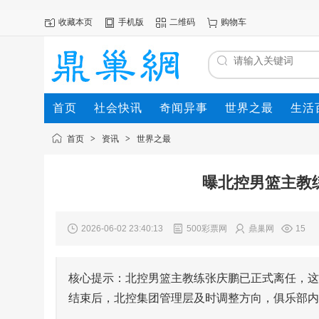
收藏本页
手机版
二维码
购物车
首页
社会快讯
奇闻异事
世界之最
生活
首页
>
资讯
>
世界之最
曝北控男篮主教
2026-06-02 23:40:13
500彩票网
鼎巢网
15
核心提示：北控男篮主教练张庆鹏已正式离任，这
结束后，北控集团管理层及时调整方向，俱乐部内