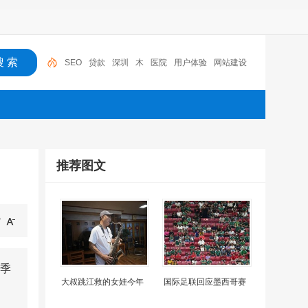
SEO
贷款
深圳
木
医院
用户体验
网站建设
机器人
摩托车
广州
推荐图文
季
大叔跳江救的女娃今年
国际足联回应墨西哥赛