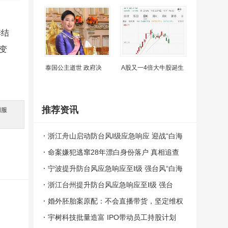
季结
变
泰国公主逝世 政府决
A股又一4倍大牛股诞生
推荐资讯
间服
。
浙江舟山启动防台风Ⅰ级应急响应 迎战“白海
豚”
命案嫌犯逃窜28年漂白身份落户 真相追查
中
宁波提升防台风应急响应至Ⅰ级 强台风“白海
豚”逼近
浙江台州提升防台风应急响应至Ⅰ级 强台
风“白海豚”逼近
婚外胚胎案原配：不会直播带货，坚定维权
脚步
宇树科技批量造富 IPO带动员工持股计划