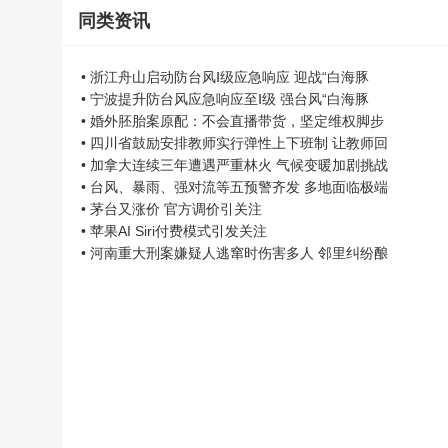
同类资讯
• 浙江舟山启动防台风Ⅰ级应急响应 迎战“白海豚
• 宁波提升防台风应急响应至Ⅰ级 强台风“白海豚
• 婚外胚胎案原配：不会直播带货，坚定维权脚步
• 四川省鼓励安排教师实行弹性上下班制 让教师回
• 加拿大连续三年遭遇严重林火 气候变暖加剧挑战
• 台风、暴雨、强对流等五预警齐发 多地面临极端
• 茅台又涨价 官方调价引关注
• 苹果AI Siri付费模式引发关注
• 河南重大刑案嫌疑人逃窜时伤害多人 邻里纠纷酿