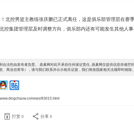
向！北控男篮主教练张庆鹏已正式离任，这是俱乐部管理层在赛
北控集团管理层及时调整方向，俱乐部内还有可能发生其他人事
合法性由发布者负责。 鼎巢网对此不承担任何保证责任, 鼎巢网仅提供信息存储空
权、商业信誉等），请与我们联系并出示相关证据，我们将按国家相关法规即时移除
//www.dingchaow.cn/news/93015.html
打赏
分享
0
0