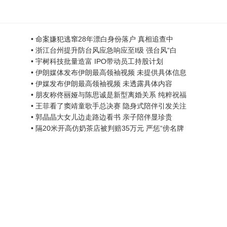
• 命案嫌犯逃窜28年漂白身份落户 真相追查中
• 浙江台州提升防台风应急响应至Ⅰ级 强台风“白
• 宇树科技批量造富 IPO带动员工持股计划
• 伊朗媒体发布伊朗最高领袖视频 未提供具体信息
• 伊媒发布伊朗最高领袖视频 未透露具体内容
• 朋友称佟丽娅与陈思诚是新型离婚关系 纯粹祝福
• 王菲看了窦靖童歌手总决赛 隐身式陪伴引发关注
• 郭晶晶大女儿边走路边看书 亲子陪伴显珍贵
• 隔20米开高仿奶茶店被判赔35万元 严惩“傍名牌