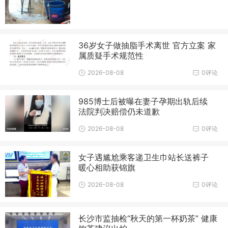
36岁女子做抽脂手术离世 官方立案 家
属质疑手术规范性
2026-08-08
0评论
985博士后被曝在妻子孕期出轨后续
法院判决赔偿仍未道歉
2026-08-08
0评论
女子遇尴尬乘客递卫生巾站长送裤子
暖心相助获锦旗
2026-08-08
0评论
长沙市监抽检“秋天的第一杯奶茶” 健康