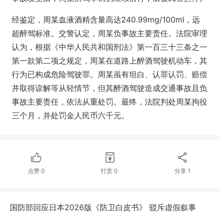
经鉴定，周某血液酒精含量高达240.99mg/100ml，远
超醉驾标准。交警认定，周某负事故主要责任。法院审理
认为，根据《中华人民共和国刑法》第一百三十三条之一
第一款第二项之规定，周某在道路上醉酒驾驶机动车，其
行为已构成危险驾驶罪。周某虽有坦白、认罪认罚、赔偿
并取得谅解等从轻情节，但其醉酒驾驶造成交通事故且负
事故主要责任，依法从重处罚。最终，法院判处周某拘役
三个月，并处罚金人民币六千元。
点赞
0
打赏
0
分享
1
国防部回应日本2026版《防卫白皮书》 驳斥虚假叙事