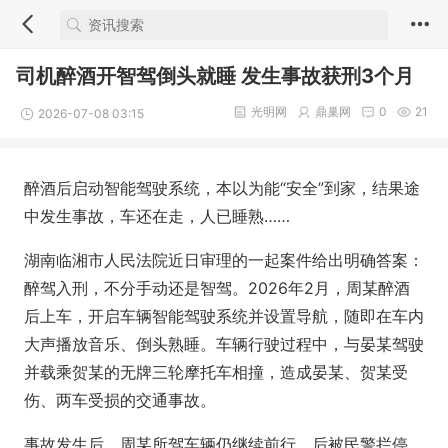
司机醉酒开智驾倒头就睡 发生事故获刑3个月
光明网
鼎巢网
0
21
2026-07-08 03:15
醉酒后启动智能驾驶系统，本以为能“安全”到家，结果途
中发生事故，车还在走，人已睡熟……
湖南临湘市人民法院近日审理的一起案件给出明确答案：
醉驾入刑，不分手动还是智驾。2026年2月，周某醉酒
后上车，开启车辆智能驾驶系统并设置导航，随即在车内
大声播放音乐、倒头熟睡。车辆行驶过程中，与晏某驾驶
并载乘贺某的无牌三轮摩托车相撞，造成晏某、贺某受
伤、两车受损的交通事故。
事故发生后，周某所驾车辆仍继续前行，后被民警拦停。