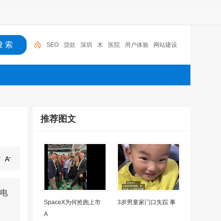
SEO
贷款
深圳
木
医院
用户体验
网站建设
机器人
摩托车
广州
推荐图文
电
SpaceX为何抢跑上市
3岁男童家门口失踪 事
A