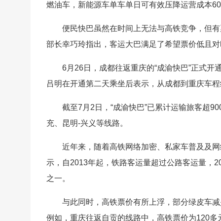
燃油车，新能源车单车单日可有效压降运营成本6
便民快巴虽然在时间上无法与高铁竞争，但有
部长幸巧玲指出，客运大巴满足了希望票价低且对
6月26日，成都往返重庆的“成渝快巴”正式
吕明在开通第二天乘坐后表示，从成都到重庆车程
截至7月2日，“成渝快巴”已累计运输旅客超9
充、昆明-兴义等线路。
近年来，随着高铁网络加密、私家车普及及网
示，自2013年起，铁路客运量超过公路客运量，2
之一。
与此同时，高铁票价有所上浮，部分绿皮车减
例如，重庆往返自贡的线路中，高铁票价为120多