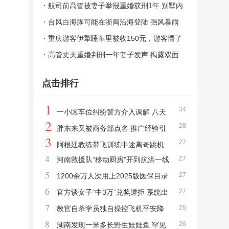
情到底该怎么选？法律与道德的碰撞
航司前高管被妻子举报重婚获刑1年 别墅内
藏有两个“家”
台风白海豚可能在浙闽沿海登陆 强风暴雨
将至
重庆游客伊犁睡车里被收150元，游客懵了
离谱收费引发争议
高管丈夫重婚判刑一年妻子发声 揭露双面
人生
点击排行
1
34
一小区车位纠纷警方介入调解 八天
2
28
对峙终获道歉
胖东来又被商务部点名 推广经验引
3
27
领零售创新
阿根廷教练带飞训练中途离奇跳机
4
27
河南救援队“移动厨房”开到抗洪一线
女学员冷静迫降
5
27
巨无霸餐车再显身手
1200余万人次用上2025版医保目录
6
27
新药 药品配备广泛落地
官方谈女子“中3万”兑奖遭拒 系统出
7
26
错引争议
教官自杀学员独自操控飞机平安降
8
26
落 冷静应对突发状况
湖南发现一米多长野生娃娃鱼 罕见