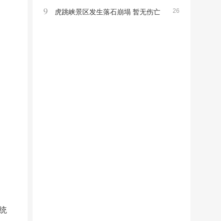
9
26
高龄寿星引发关注
虎跳峡景区发生落石崩塌 暂无伤亡
非游览区事件提醒注意安全
统