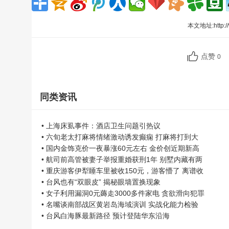
本文地址:
http:
点赞
0
同类资讯
• 上海床虱事件：酒店卫生问题引热议
• 六旬老太打麻将情绪激动诱发癫痫 打麻将打到大
• 国内金饰克价一夜暴涨60元左右 金价创近期新高
• 航司前高管被妻子举报重婚获刑1年 别墅内藏有两
• 重庆游客伊犁睡车里被收150元，游客懵了 离谱收
• 台风也有“双眼皮” 揭秘眼墙置换现象
• 女子利用漏洞0元薅走3000多件家电 贪欲滑向犯罪
• 名嘴谈南部战区黄岩岛海域演训 实战化能力检验
• 台风白海豚最新路径 预计登陆华东沿海