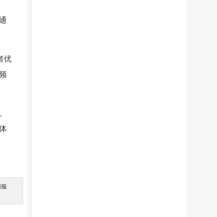
通
者优
频
、
体
间服
。