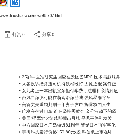
//www.dingchaow.cn/news/95707.html
打赏
分享
0
0
• 25岁中医准研究生回应在景区当NPC 医术与趣味并
• 乘客投诉绕路遭司机持铁棍殴打 太原通报 案件正
• 女儿考上一本出轨父亲拒付学费，法理和亲情到底
• 台风白海豚可能在浙闽沿海登陆 强风暴雨将至
• 高管丈夫重婚判刑一年妻子发声 揭露双面人生
• 价格在坐过山车 谁在坚持买黄金 金价波动下的坚
• 美国“猎鹰9”火箭残骸撞击月球 罕见事件引发关
• 中方回应日本广岛核爆81周年 警惕日本再军事化
• 宇树科技发行价格150.80元/股 科创板上市在即