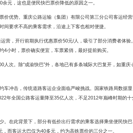
00余元，这也是便民快巴票价降低的原因之一。
票价优势。重庆公路运输（集团）有限公司第三分公司客运经营
时间要求不高的乘客需求，沿途上下客也相对便捷。
开通运营，开行前期执行优惠票价50元/人，吸引了部分消费者体验
约4小时，票价确实便宜，车票紧俏，最好提前购买。
000人次。除“成渝快巴”外，各地已有多条城际大巴复开，如重庆-
约车冲击，传统道路客运企业面临严峻挑战。国家铁路局数据显
022年全国公路客运量降至35亿人次，不足2012年巅峰时期的十
少。在此背景下，部分有低价出行需求的乘客选择乘坐便民快巴
元，而客运大巴仅为40多元，约为高铁票价的三分之一。