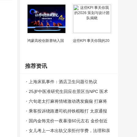
鸿蒙高校创新赛纳入国
这些KPI 事关你我的20
推荐资讯
上海床虱事件：酒店卫生问题引热议
25岁中医准研究生回应在景区当NPC 医术
与趣味并存
六旬老太打麻将情绪激动诱发癫痫 打麻将
打到大脑异常放电丧失意识
乘客投诉绕路遭司机持铁棍殴打 太原通报
案件正在依法办理中
国内金饰克价一夜暴涨60元左右 金价创近
期新高
女儿考上一本出轨父亲拒付学费，法理和亲