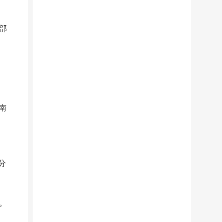
部
。
南
分
。