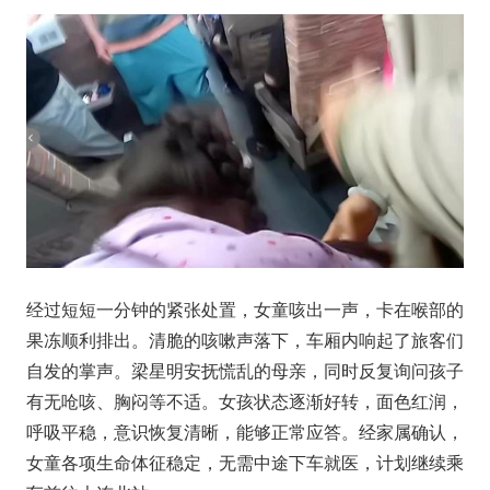
经过短短一分钟的紧张处置，女童咳出一声，卡在喉部的
果冻顺利排出。清脆的咳嗽声落下，车厢内响起了旅客们
自发的掌声。梁星明安抚慌乱的母亲，同时反复询问孩子
有无呛咳、胸闷等不适。女孩状态逐渐好转，面色红润，
呼吸平稳，意识恢复清晰，能够正常应答。经家属确认，
女童各项生命体征稳定，无需中途下车就医，计划继续乘