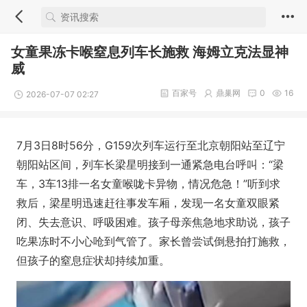
女童果冻卡喉窒息列车长施救 海姆立克法显神
威
百家号
鼎巢网
0
16
2026-07-07 02:27
7月3日8时56分，G159次列车运行至北京朝阳站至辽宁
朝阳站区间，列车长梁星明接到一通紧急电台呼叫：“梁
车，3车13排一名女童喉咙卡异物，情况危急！”听到求
救后，梁星明迅速赶往事发车厢，发现一名女童双眼紧
闭、失去意识、呼吸困难。孩子母亲焦急地求助说，孩子
吃果冻时不小心呛到气管了。家长曾尝试倒悬拍打施救，
但孩子的窒息症状却持续加重。