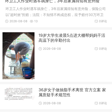
环卫工人作业时遇车祸身亡，3年后家属得知有意外险
环卫工人作业时遇车祸身亡，3年后家属得知有意外险，保险公司
以“超时效”拒赔；法院：不知情不构成怠权，应予赔付30万环卫
工人作业时不幸遭遇车祸身亡，家属时隔数年才得知逝者享有单
2026-08-08
13
0评论
位投保的团体意外险，遂依法主张理赔。不料保险公司以理赔超
过两年诉讼...
19岁大学生凌晨5点进大棚帮妈妈干活
高温下的辛勤付出
2026-08-08
0评论
36岁女子做抽脂手术离世 官方立案 家
属质疑手术规范性
2026-08-08
0评论