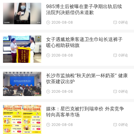
985博士后被曝在妻子孕期出轨后续
法院判决赔偿仍未道歉
2026-08-08
0评论
女子遇尴尬乘客递卫生巾站长送裤子
暖心相助获锦旗
2026-08-08
0评论
长沙市监抽检“秋天的第一杯奶茶” 健康
饮茶建议出炉
2026-08-08
0评论
媒体：星巴克被打到瑞幸价 外卖竞争
转向高客单市场
2026-08-08
0评论