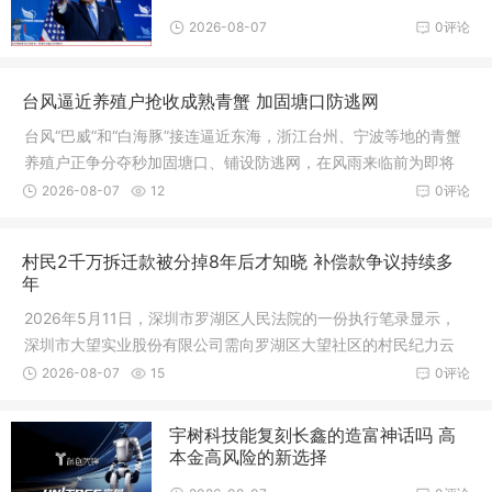
2026-08-07
0评论
台风逼近养殖户抢收成熟青蟹 加固塘口防逃网
台风“巴威”和“白海豚”接连逼近东海，浙江台州、宁波等地的青蟹
养殖户正争分夺秒加固塘口、铺设防逃网，在风雨来临前为即将
上市的成熟青蟹抢出“安全窗口期”。台风逼近前，东海沿岸青蟹养
2026-08-07
12
0评论
殖区进入紧急应对状态
村民2千万拆迁款被分掉8年后才知晓 补偿款争议持续多
年
2026年5月11日，深圳市罗湖区人民法院的一份执行笔录显示，
深圳市大望实业股份有限公司需向罗湖区大望社区的村民纪力云
支付1600万元的执行款
2026-08-07
15
0评论
宇树科技能复刻长鑫的造富神话吗 高
本金高风险的新选择