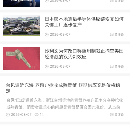
2026-08-07
0评论
日本熊本地震后半导体供应链恢复如何
关键工厂逐步复产
2026-08-07
0评论
沙利文为何改口称滥用制裁正掏空美国
经济战的双刃剑效应
2026-08-07
0评论
台风逼近东海 养殖户抢收成熟青蟹 短期供应充足价格稳
定
台风“巴威”逼近东海，浙江台州等地的青蟹养殖户正争分夺秒抢收
成熟青蟹。消费者最关心的问题是青蟹是否会因此涨价。从当前
市场供需和抢收节奏来看，短期内青蟹价格大幅上涨的可能性不
2026-08-07
14
0评论
大，但中期供应或面临结构性波动