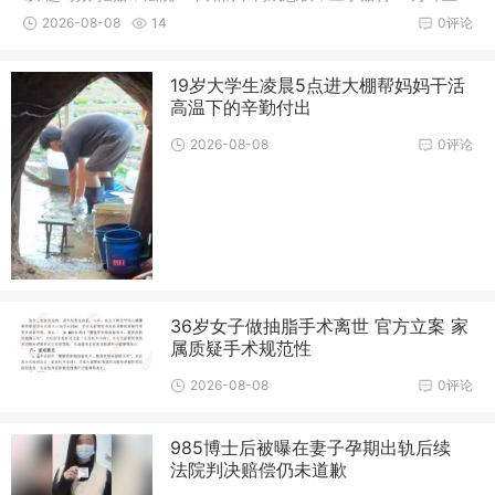
工人作业时不幸遭遇车祸身亡，家属时隔数年才得知逝者享有单
2026-08-08
14
0评论
位投保的团体意外险，遂依法主张理赔。不料保险公司以理赔超
过两年诉讼...
19岁大学生凌晨5点进大棚帮妈妈干活
高温下的辛勤付出
2026-08-08
0评论
36岁女子做抽脂手术离世 官方立案 家
属质疑手术规范性
2026-08-08
0评论
985博士后被曝在妻子孕期出轨后续
法院判决赔偿仍未道歉