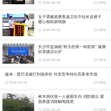
2026-08-08
0评论
女子遇尴尬乘客递卫生巾站长送裤子
暖心相助获锦旗
2026-08-08
0评论
长沙市监抽检“秋天的第一杯奶茶” 健康
饮茶建议出炉
2026-08-08
0评论
媒体：星巴克被打到瑞幸价 外卖竞争转向高客单市场
2026-08-08
0评论
树木倒伏致一人被困车内 消防救出 紧
急救援消除触电隐患
2026-08-08
0评论