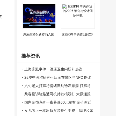
终
鸿蒙高校创新赛纳入国
这些KPI 事关你我的20
推荐资讯
上海床虱事件：酒店卫生问题引热议
25岁中医准研究生回应在景区当NPC 医术
与趣味并存
六旬老太打麻将情绪激动诱发癫痫 打麻将
打到大脑异常放电丧失意识
乘客投诉绕路遭司机持铁棍殴打 太原通报
案件正在依法办理中
国内金饰克价一夜暴涨60元左右 金价创近
期新高
女儿考上一本出轨父亲拒付学费，法理和亲