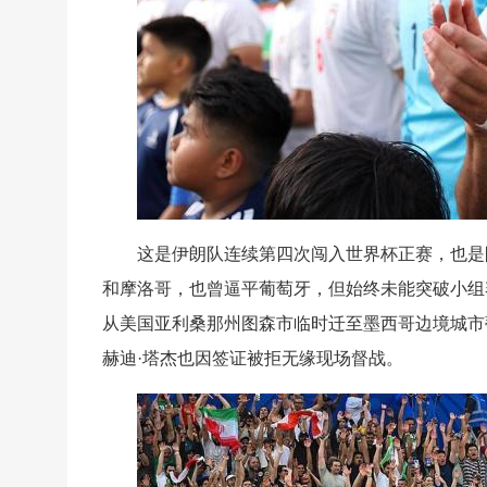
这是伊朗队连续第四次闯入世界杯正赛，也是
和摩洛哥，也曾逼平葡萄牙，但始终未能突破小组
从美国亚利桑那州图森市临时迁至墨西哥边境城市
赫迪·塔杰也因签证被拒无缘现场督战。