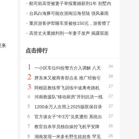
情到底该怎么选？法律与道德的碰撞
航司前高管被妻子举报重婚获刑1年 别墅内
藏有两个“家”
台风白海豚可能在浙闽沿海登陆 强风暴雨
将至
重庆游客伊犁睡车里被收150元，游客懵了
离谱收费引发争议
高管丈夫重婚判刑一年妻子发声 揭露双面
人生
迎来
点击排行
1
34
一小区车位纠纷警方介入调解 八天
2
28
对峙终获道歉
胖东来又被商务部点名 推广经验引
3
27
领零售创新
阿根廷教练带飞训练中途离奇跳机
4
27
河南救援队“移动厨房”开到抗洪一线
女学员冷静迫降
5
27
巨无霸餐车再显身手
1200余万人次用上2025版医保目录
6
27
新药 药品配备广泛落地
官方谈女子“中3万”兑奖遭拒 系统出
7
26
错引争议
教官自杀学员独自操控飞机平安降
8
26
落 冷静应对突发状况
湖南发现一米多长野生娃娃鱼 罕见