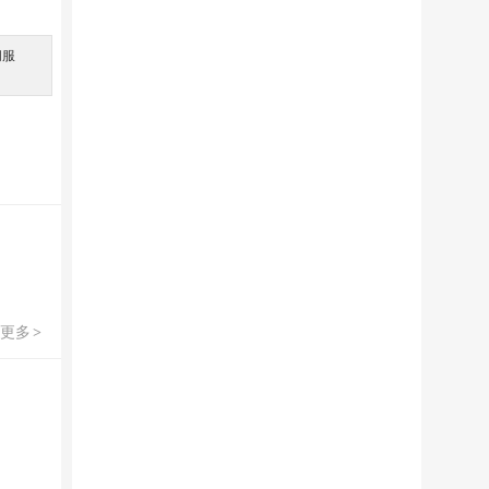
间服
。
更多
>