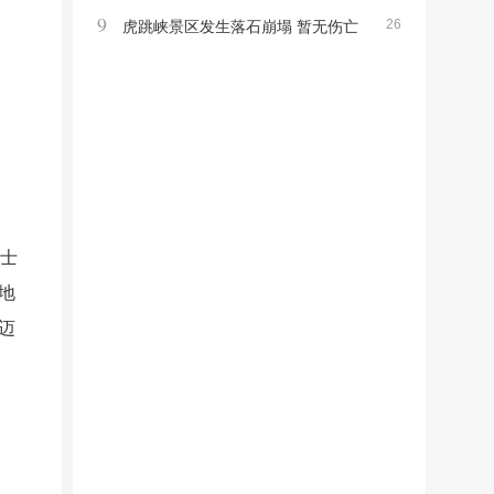
9
26
高龄寿星引发关注
虎跳峡景区发生落石崩塌 暂无伤亡
非游览区事件提醒注意安全
尔士
地
迈