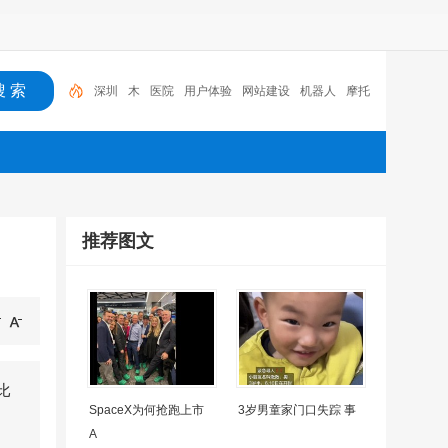
深圳
木
医院
用户体验
网站建设
机器人
摩托
车
广州
SEO
贷款
深圳
推荐图文
比
SpaceX为何抢跑上市
3岁男童家门口失踪 事
A