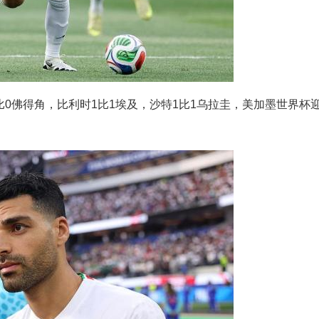
0佛得角，比利时1比1埃及，沙特1比1乌拉圭，美加墨世界杯