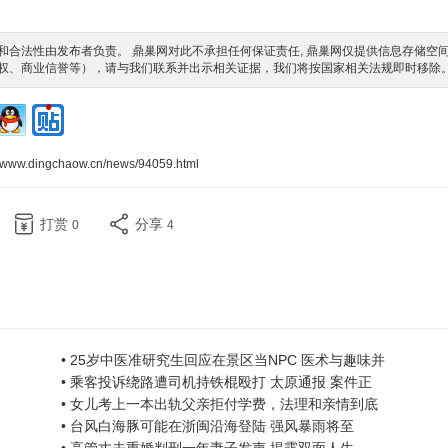
合法性由发布者负责。 鼎巢网对此不承担任何保证责任, 鼎巢网仅提供信息存储空
权、商业信誉等），请与我们联系并出示相关证据，我们将按国家相关法规即时移除
//www.dingchaow.cn/news/94059.html
打赏
分享
0
4
• 25岁中医准研究生回应在景区当NPC 医术与趣味并
• 乘客投诉绕路遭司机持铁棍殴打 太原通报 案件正
• 女儿考上一本出轨父亲拒付学费，法理和亲情到底
• 台风白海豚可能在浙闽沿海登陆 强风暴雨将至