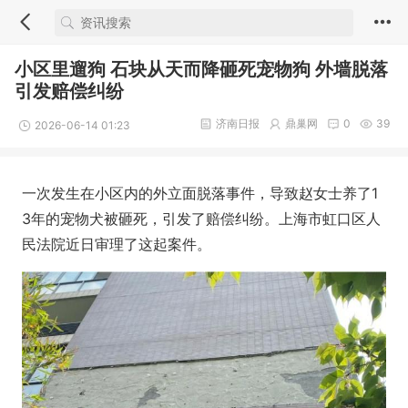
小区里遛狗 石块从天而降砸死宠物狗 外墙脱落
引发赔偿纠纷
济南日报
鼎巢网
0
39
2026-06-14 01:23
一次发生在小区内的外立面脱落事件，导致赵女士养了1
3年的宠物犬被砸死，引发了赔偿纠纷。上海市虹口区人
民法院近日审理了这起案件。