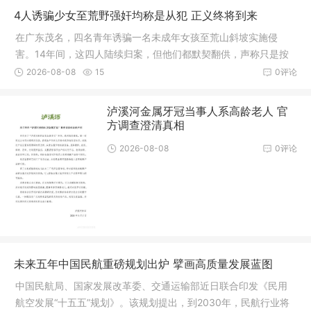
4人诱骗少女至荒野强奸均称是从犯 正义终将到来
在广东茂名，四名青年诱骗一名未成年女孩至荒山斜坡实施侵
害。14年间，这四人陆续归案，但他们都默契翻供，声称只是按
住手脚并未施暴。被害人描述的“一人长发、一人脸有痣”成为破局
2026-08-08
15
0评论
的关键
泸溪河金属牙冠当事人系高龄老人 官
方调查澄清真相
2026-08-08
0评论
未来五年中国民航重磅规划出炉 擘画高质量发展蓝图
中国民航局、国家发展改革委、交通运输部近日联合印发《民用
航空发展“十五五”规划》。该规划提出，到2030年，民航行业将