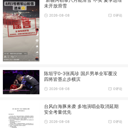
“新疆阿勒泰八月能滑雪”不实 夏季运维
未开放滑雪
2026-08-08
0评论
陈垣宇0-3张禹珍 国乒男单全军覆没
四将皆墨止步横滨
2026-08-08
0评论
台风白海豚来袭 多地演唱会取消延期
安全考量优先
2026-08-08
0评论