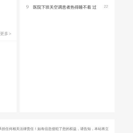
9
22
五龙路施工管制
医院下班关空调患者热得睡不着 过
紧日子不能苦了患者
更多
>
承担任何相关法律责任！如有信息侵犯了您的权益，请告知，本站将立