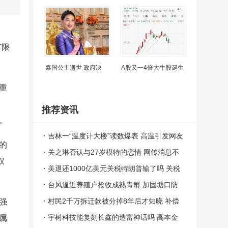
有限
泰国公主逝世 政府决
A股又一4倍大牛股诞生
重
推荐资讯
。
吉林一“温度计大楼”读数爆表 高温引发网友
的
调侃
关之琳否认与27岁模特的恋情 网传消息不
权
属实
美退还1000亿美元关税特朗普输了吗 关税
闹剧收场
台风逼近养殖户抢收成熟青蟹 加固塘口防
逃网
村民2千万拆迁款被分掉8年后才知晓 补偿
强
款争议持续多年
宇树科技能复刻长鑫的造富神话吗 高本金
属