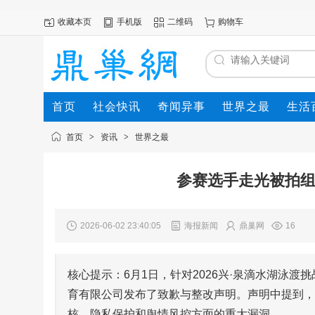
收藏本页
手机版
二维码
购物车
首页
社会快讯
奇闻异事
世界之最
生活
首页
>
资讯
>
世界之最
参赛选手走光被拍组
2026-06-02 23:40:05
海报新闻
鼎巢网
16
核心提示：6月1日，针对2026兴·泉滴水湖泳渡
育有限公司发布了致歉与整改声明。声明中提到，
核、隐私保护和舆情风控方面的重大漏洞