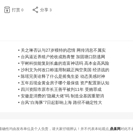
打赏
分享
0
3
• 关之琳否认与27岁模特的恋情 网传消息不属实
• 台风逼近养殖户抢收成熟青蟹 加固塘口防逃网
• 宇树科技能复刻长鑫的造富神话吗 高本金高风险
• 沙利文为何改口称滥用制裁正掏空美国 经济战的
• 陈瑶完美诠释了什么是摇曳生姿 动态美感封神
• 五年后现金黄金房子哪个最保值 资产配置新认知
• 四川资阳市原市长王善平被判11年 受贿罪成
• 安徽是消费的“隐藏大佬”吗 制造业基因重塑消
• 台风“白海豚”7日起影响上海 路径不确定性大
准确性均由发布单位及个人负责，请大家仔细辨认！并不代表本站观点,
鼎巢网
对此不