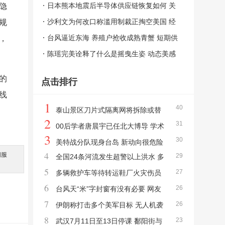
高风险的新选择
日本熊本地震后半导体供应链恢复如何 关
隐
键工厂逐步复产
沙利文为何改口称滥用制裁正掏空美国 经
规
济战的双刃剑效应
台风逼近东海 养殖户抢收成熟青蟹 短期供
，
应充足价格稳定
陈瑶完美诠释了什么是摇曳生姿 动态美感
封神
的
点击排行
线
1
40
泰山景区刀片式隔离网将拆除或替
2
31
代 优化改进安全设施
00后学者唐晨宇已任北大博导 学术
3
30
新星崛起
美特战分队现身台岛 新动向很危险
4
间服
29
全国24条河流发生超警以上洪水 多
美军深度介入台军训练
。
5
27
地水位超警戒线
多辆救护车等待转运鞋厂火灾伤员
6
26
现场救援紧张进行
台风天“米”字封窗有没有必要 网友
7
26
各执一词
伊朗称打击多个美军目标 无人机袭
8
23
击回应侵略
武汉7月11日至13日停课 鄱阳街与