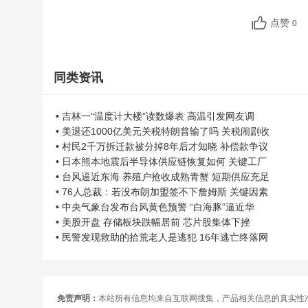
点赞
0
同类资讯
• 吉林一“温度计大楼”读数爆表 高温引发网友调
• 美退还1000亿美元关税特朗普输了吗 关税闹剧收
• 村民2千万拆迁款被分掉8年后才知晓 补偿款争议
• 日本熊本地震后半导体供应链恢复如何 关键工厂
• 台风逼近东海 养殖户抢收成熟青蟹 短期供应充足
• 76人总裁：若没布朗加盟签不下詹姆斯 关键因素
• 中央气象台发布台风黄色预警 “白海豚”逼近华
• 美股开盘 存储板块跌幅居前 芯片股集体下挫
• 民警发现救助的拾荒老人是逃犯 16年逃亡终落网
免责声明：
本站所有信息均来自互联网搜集，产品相关信息的真实性