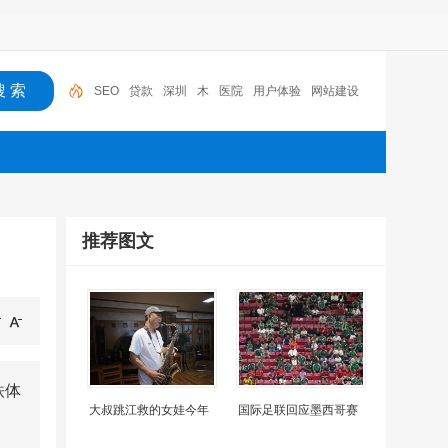
SEO
贷款
深圳
木
医院
用户体验
网站建设
机器人
摩托车
广州
推荐图文
铁体
大叔跳江救的女娃今年
国际足联回应墨西哥赛