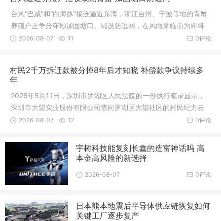
台风“巴威”和“白海豚”接连逼近东海，浙江台州、宁波等地的青蟹
养殖户正争分夺秒加固塘口、铺设防逃网，在风雨来临前为即将
上市的成熟青蟹抢出“安全窗口期”。台风逼近前，东海沿岸青蟹养
2026-08-07
11
0评论
殖区进入紧急应对状态
村民2千万拆迁款被分掉8年后才知晓 补偿款争议持续多
年
2026年5月11日，深圳市罗湖区人民法院的一份执行笔录显示，
深圳市大望实业股份有限公司需向罗湖区大望社区的村民纪力云
支付1600万元的执行款
2026-08-07
12
0评论
宇树科技能复刻长鑫的造富神话吗 高
本金高风险的新选择
2026-08-07
0评论
日本熊本地震后半导体供应链恢复如何
关键工厂逐步复产