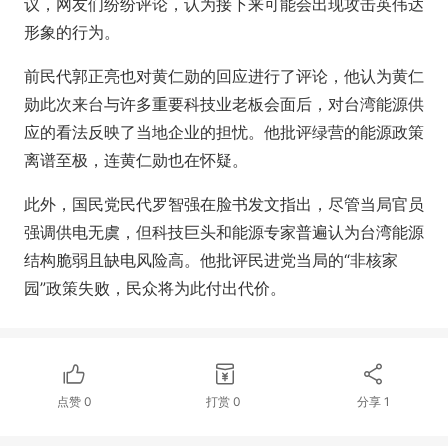
议，网友们纷纷评论，认为接下来可能会出现攻击英伟达
形象的行为。
前民代郭正亮也对黄仁勋的回应进行了评论，他认为黄仁
勋此次来台与许多重要科技业老板会面后，对台湾能源供
应的看法反映了当地企业的担忧。他批评绿营的能源政策
离谱至极，连黄仁勋也在怀疑。
此外，国民党民代罗智强在脸书发文指出，尽管当局官员
强调供电无虞，但科技巨头和能源专家普遍认为台湾能源
结构脆弱且缺电风险高。他批评民进党当局的“非核家
园”政策失败，民众将为此付出代价。
点赞
0
打赏
0
分享
1