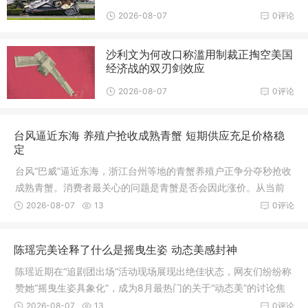
2026-08-07
0评论
沙利文为何改口称滥用制裁正掏空美国
经济战的双刃剑效应
2026-08-07
0评论
台风逼近东海 养殖户抢收成熟青蟹 短期供应充足价格稳
定
台风“巴威”逼近东海，浙江台州等地的青蟹养殖户正争分夺秒抢收
成熟青蟹。消费者最关心的问题是青蟹是否会因此涨价。从当前
市场供需和抢收节奏来看，短期内青蟹价格大幅上涨的可能性不
2026-08-07
13
0评论
大，但中期供应或面临结构性波动
陈瑶完美诠释了什么是摇曳生姿 动态美感封神
陈瑶近期在“追剧团出场”活动现场展现出绝佳状态，网友们纷纷称
赞她“摇曳生姿具象化”，成为8月最热门的关于“动态美”的讨论焦
点。“摇曳生姿”形容女子步态轻盈、身姿曼妙，带有一种自然流露
2026-08-07
13
0评论