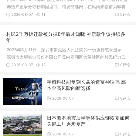
养殖户正争分夺秒加固塘口、铺设防逃网，在风雨来临前为即将
上市的成熟青蟹抢出“安全窗口期”。台风逼近前，东海沿岸青蟹养
2026-08-07
11
0评论
殖区进入紧急应对状态
村民2千万拆迁款被分掉8年后才知晓 补偿款争议持续多
年
2026年5月11日，深圳市罗湖区人民法院的一份执行笔录显示，
深圳市大望实业股份有限公司需向罗湖区大望社区的村民纪力云
支付1600万元的执行款
2026-08-07
12
0评论
宇树科技能复刻长鑫的造富神话吗 高
本金高风险的新选择
2026-08-07
0评论
日本熊本地震后半导体供应链恢复如何
关键工厂逐步复产
2026-08-07
0评论