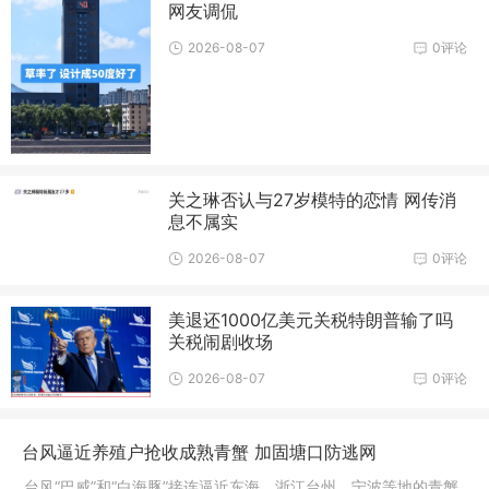
网友调侃
2026-08-07
0评论
关之琳否认与27岁模特的恋情 网传消
息不属实
2026-08-07
0评论
美退还1000亿美元关税特朗普输了吗
关税闹剧收场
2026-08-07
0评论
台风逼近养殖户抢收成熟青蟹 加固塘口防逃网
台风“巴威”和“白海豚”接连逼近东海，浙江台州、宁波等地的青蟹