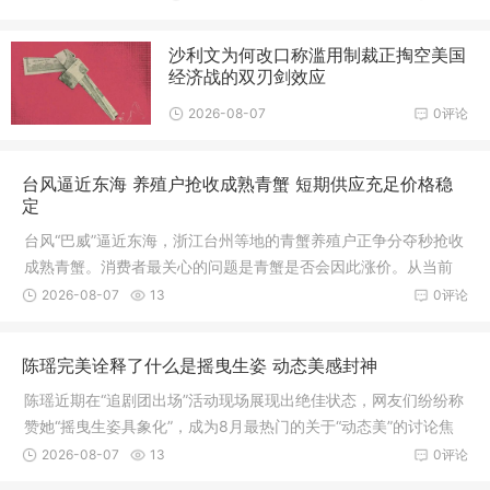
沙利文为何改口称滥用制裁正掏空美国
经济战的双刃剑效应
2026-08-07
0评论
台风逼近东海 养殖户抢收成熟青蟹 短期供应充足价格稳
定
台风“巴威”逼近东海，浙江台州等地的青蟹养殖户正争分夺秒抢收
成熟青蟹。消费者最关心的问题是青蟹是否会因此涨价。从当前
市场供需和抢收节奏来看，短期内青蟹价格大幅上涨的可能性不
2026-08-07
13
0评论
大，但中期供应或面临结构性波动
陈瑶完美诠释了什么是摇曳生姿 动态美感封神
陈瑶近期在“追剧团出场”活动现场展现出绝佳状态，网友们纷纷称
赞她“摇曳生姿具象化”，成为8月最热门的关于“动态美”的讨论焦
点。“摇曳生姿”形容女子步态轻盈、身姿曼妙，带有一种自然流露
2026-08-07
13
0评论
的风情与韵味