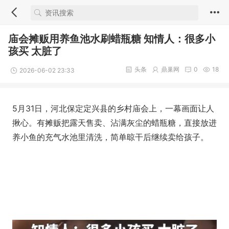
庙会摊贩用养鱼池水刷蜡瓶糖 知情人：很多小
孩买 太脏了
头条
鼎巢网
0
18
2026-06-02 23:33
5月31日，河北保定定兴县的乡村庙会上，一幕画面让人
揪心。有摊贩把露天售卖、沾满灰尘的蜡瓶糖，直接放进
养小鱼的充气水池里清洗，简单晾干后继续卖给孩子。