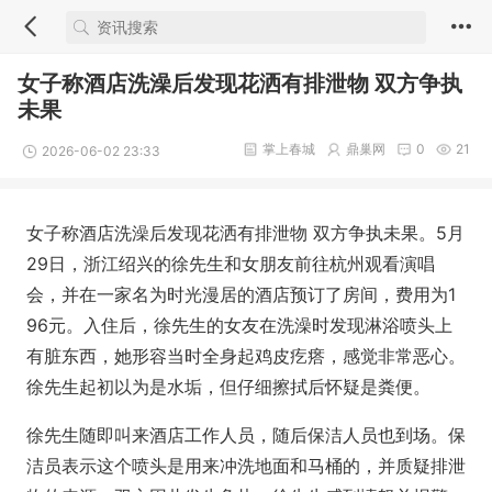
女子称酒店洗澡后发现花洒有排泄物 双方争执
未果
掌上春城
鼎巢网
0
21
2026-06-02 23:33
女子称酒店洗澡后发现花洒有排泄物 双方争执未果。5月
29日，浙江绍兴的徐先生和女朋友前往杭州观看演唱
会，并在一家名为时光漫居的酒店预订了房间，费用为1
96元。入住后，徐先生的女友在洗澡时发现淋浴喷头上
有脏东西，她形容当时全身起鸡皮疙瘩，感觉非常恶心。
徐先生起初以为是水垢，但仔细擦拭后怀疑是粪便。
徐先生随即叫来酒店工作人员，随后保洁人员也到场。保
洁员表示这个喷头是用来冲洗地面和马桶的，并质疑排泄