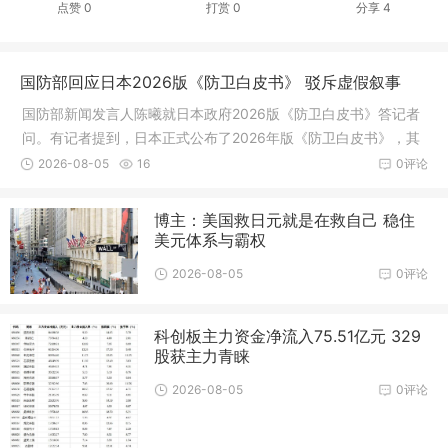
点赞
0
打赏
0
分享
4
国防部回应日本2026版《防卫白皮书》 驳斥虚假叙事
国防部新闻发言人陈曦就日本政府2026版《防卫白皮书》答记者
问。有记者提到，日本正式公布了2026年版《防卫白皮书》，其
中诬称中国军事动向是“前所未有的最大战略挑战”，并指出中方在
2026-08-05
16
0评论
台湾周边的军事活动趋于频繁
博主：美国救日元就是在救自己 稳住
美元体系与霸权
2026-08-05
0评论
科创板主力资金净流入75.51亿元 329
股获主力青睐
2026-08-05
0评论