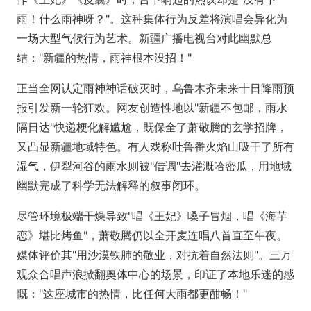
雨！什么雨神呀？"。这种集体行为反差将演唱会异化为
一场大型气候行为艺术。新疆广播电视台对此幽默总
结："新疆的热情，雨神根本没招！"
正当全网认定雨神神话破灭时，乌鲁木齐未来十日降雨预
报引发新一轮狂欢。网友创造性地以"新疆不包邮，雨水
隔日达"快递梗化解尴尬，既保全了萧敬腾的玄学招牌，
又凸显新疆地域特色。有人戏称吐鲁番火焰山吸干了所有
湿气，伊犁河谷的雨水则被"借调"去灌溉哈密瓜，用地域
幽默完成了科学无法解释的叙事闭环。
尽管环境极端干燥导致"唱《王妃》嗓子冒烟，唱《海芋
恋》堪比烤鱼"，萧敬腾仍以全开麦连唱八首直至午夜。
媒体评价其"用沙漠铁肺的敬业，对抗着自然法则"。三万
观众合唱声浪掀翻奥体中心的场景，印证了本地乐迷的感
慨："这座城市的热情，比任何大雨都更酣畅！"