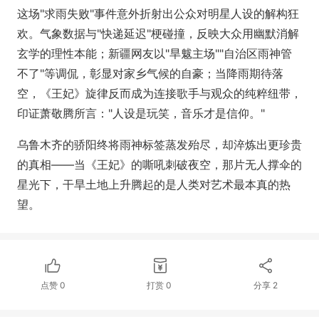
这场"求雨失败"事件意外折射出公众对明星人设的解构狂
欢。气象数据与"快递延迟"梗碰撞，反映大众用幽默消解
玄学的理性本能；新疆网友以"旱魃主场""自治区雨神管
不了"等调侃，彰显对家乡气候的自豪；当降雨期待落
空，《王妃》旋律反而成为连接歌手与观众的纯粹纽带，
印证萧敬腾所言："人设是玩笑，音乐才是信仰。"
乌鲁木齐的骄阳终将雨神标签蒸发殆尽，却淬炼出更珍贵
的真相——当《王妃》的嘶吼刺破夜空，那片无人撑伞的
星光下，干旱土地上升腾起的是人类对艺术最本真的热
望。
点赞
0
打赏
0
分享
2