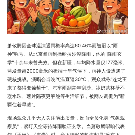
萧敬腾因全球巡演遇雨概率高达60.46%而被冠以"雨
神"称号。从北京暴雨到撒哈拉沙漠降雨，他的"降雨玄
学"十余年未曾失效。但在新疆，年均降水量仅177毫米、
蒸发量超2000毫米的极端干旱气候下，雨神人设遭遇了
硬核挑战。演唱会当晚气温直逼30℃，观众戏称"连龙王
来了都得变葡萄干"。汽车雨刮常年刮沙、冰奶茶杯壁不
凝水珠、薯片隔夜更酥脆等生活细节，被网友调侃为"新
疆住着旱魃"。
现场观众几乎无人关注演出质量，反而全员化身"气象观
察员"，紧盯天空等待降雨验证玄学。当萧敬腾唱响代表
作《王妃》《皮囊》时，台下响起的热议却是"没有下