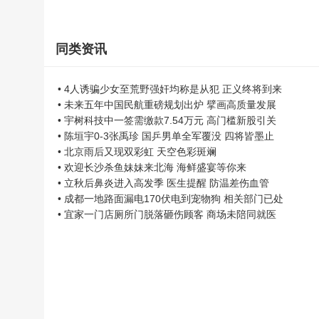
同类资讯
• 4人诱骗少女至荒野强奸均称是从犯 正义终将到来
• 未来五年中国民航重磅规划出炉 擘画高质量发展
• 宇树科技中一签需缴款7.54万元 高门槛新股引关
• 陈垣宇0-3张禹珍 国乒男单全军覆没 四将皆墨止
• 北京雨后又现双彩虹 天空色彩斑斓
• 欢迎长沙杀鱼妹妹来北海 海鲜盛宴等你来
• 立秋后鼻炎进入高发季 医生提醒 防温差伤血管
• 成都一地路面漏电170伏电到宠物狗 相关部门已处
• 宜家一门店厕所门脱落砸伤顾客 商场未陪同就医