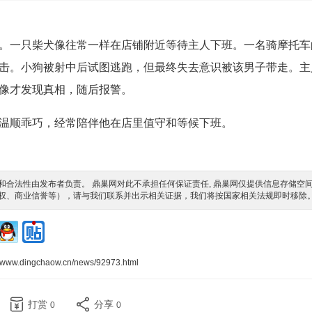
。一只柴犬像往常一样在店铺附近等待主人下班。一名骑摩托车
击。小狗被射中后试图逃跑，但最终失去意识被该男子带走。主
像才发现真相，随后报警。
温顺乖巧，经常陪伴他在店里值守和等候下班。
合法性由发布者负责。 鼎巢网对此不承担任何保证责任, 鼎巢网仅提供信息存储空
权、商业信誉等），请与我们联系并出示相关证据，我们将按国家相关法规即时移除
//www.dingchaow.cn/news/92973.html
打赏
分享
0
0