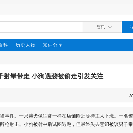
百科
历史人物
知识分享
子射晕带走 小狗遇袭被偷走引发关注
盗事件。一只柴犬像往常一样在店铺附近等待主人下班。一名骑
醉枪射击。小狗被射中后试图逃跑，但最终失去意识被该男子带