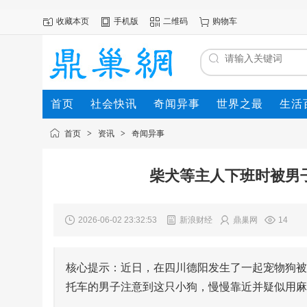
收藏本页
手机版
二维码
购物车
首页
社会快讯
奇闻异事
世界之最
生活
首页
>
资讯
>
奇闻异事
柴犬等主人下班时被男
2026-06-02 23:32:53
新浪财经
鼎巢网
14
核心提示：近日，在四川德阳发生了一起宠物狗被
托车的男子注意到这只小狗，慢慢靠近并疑似用麻