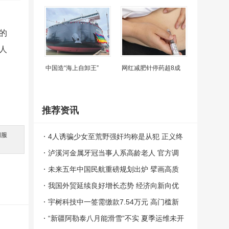
的
人
中国造“海上自卸王”
网红减肥针停药超8成
推荐资讯
间服
4人诱骗少女至荒野强奸均称是从犯 正义终
。
将到来
泸溪河金属牙冠当事人系高龄老人 官方调
查澄清真相
未来五年中国民航重磅规划出炉 擘画高质
量发展蓝图
我国外贸延续良好增长态势 经济向新向优
支撑
宇树科技中一签需缴款7.54万元 高门槛新
股引关注
“新疆阿勒泰八月能滑雪”不实 夏季运维未开