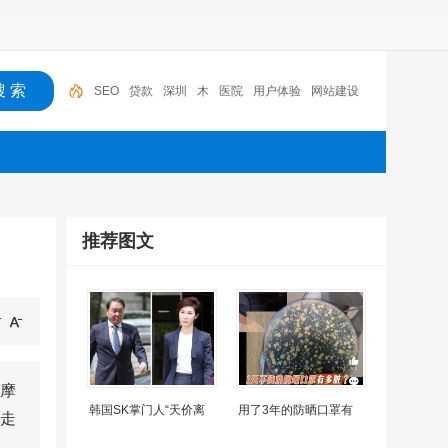
SEO
贷款
深圳
木
医院
用户体验
网站建设
机器人
摩托车
广州
推荐图文
摩
韩国SK掌门人“天价离
用了3年的防晒口罩有
走