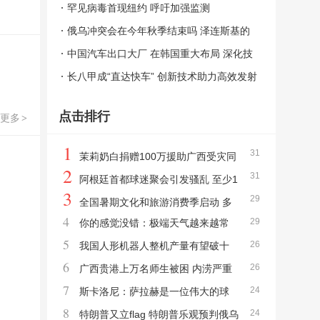
救成功
罕见病毒首现纽约 呼吁加强监测
俄乌冲突会在今年秋季结束吗 泽连斯基的
希望与挑战
中国汽车出口大厂 在韩国重大布局 深化技
术合作与市场拓展
长八甲成“直达快车” 创新技术助力高效发射
点击排行
更多
>
1
31
茉莉奶白捐赠100万援助广西受灾同
2
31
胞 首批物资已抵达横州
阿根廷首都球迷聚会引发骚乱 至少1
3
29
9人被捕
全国暑期文化和旅游消费季启动 多
4
29
你的感觉没错：极端天气越来越常
元供给激发市场活力
5
26
见了 全球变暖加剧趋势
我国人形机器人整机产量有望破十
6
26
万台 AI产业持续壮大
广西贵港上万名师生被困 内涝严重
7
24
影响生活
斯卡洛尼：萨拉赫是一位伟大的球
8
24
员，阿根廷备战埃及挑战
特朗普又立flag 特朗普乐观预判俄乌