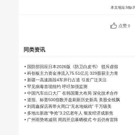
本文地址:
http:
点赞
0
同类资讯
• 国防部回应日本2026版《防卫白皮书》 驳斥虚假
• 科创板主力资金净流入75.51亿元 329股获主力青
• 新疆一高速路段4车并行占道 引发广泛关注
• 罕见病毒首现纽约 呼吁加强监测
• 中国汽车出口大厂 在韩国重大布局 深化技术合作
• 道指、标普500指数开盘刷新历史新高 美股全线飘
• 刘雨鑫探店再带火周口“无名地锅鸡” 千万级美
• 多地出新政“争抢”3.2亿老年人 银发经济成新焦
• 广州雨势将减弱 周四开启暴晒模式 午后仍有雷阵