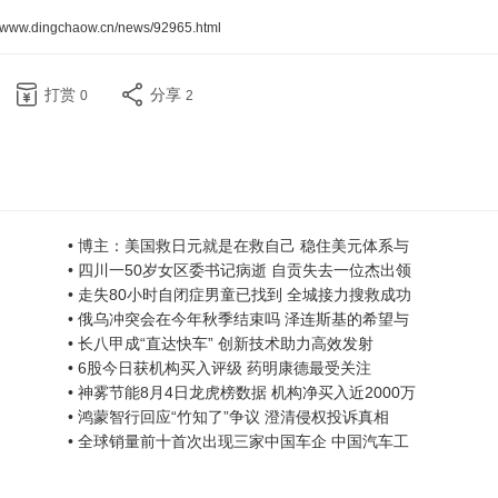
//www.dingchaow.cn/news/92965.html
打赏
分享
0
2
• 博主：美国救日元就是在救自己 稳住美元体系与
• 四川一50岁女区委书记病逝 自贡失去一位杰出领
• 走失80小时自闭症男童已找到 全城接力搜救成功
• 俄乌冲突会在今年秋季结束吗 泽连斯基的希望与
• 长八甲成“直达快车” 创新技术助力高效发射
• 6股今日获机构买入评级 药明康德最受关注
• 神雾节能8月4日龙虎榜数据 机构净买入近2000万
• 鸿蒙智行回应“竹知了”争议 澄清侵权投诉真相
• 全球销量前十首次出现三家中国车企 中国汽车工