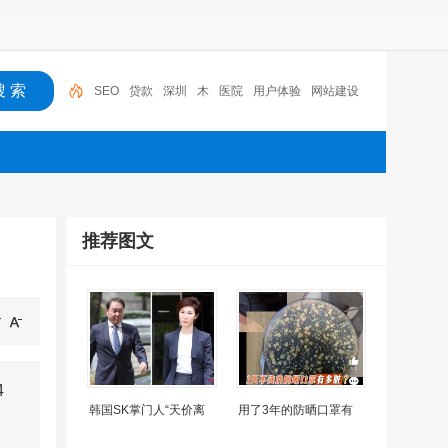
SEO
贷款
深圳
木
医院
用户体验
网站建设
机器人
摩托车
广州
推荐图文
4
韩国SK掌门人“天价离
用了3年的防晒口罩有