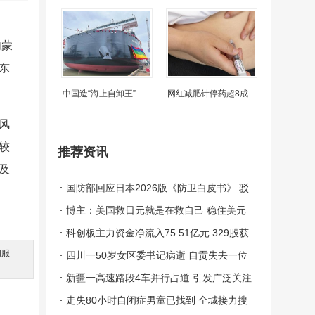
内蒙
东
中国造“海上自卸王”
网红减肥针停药超8成
风
较
推荐资讯
及
国防部回应日本2026版《防卫白皮书》 驳
斥虚假叙事
博主：美国救日元就是在救自己 稳住美元
体系与霸权
科创板主力资金净流入75.51亿元 329股获
间服
主力青睐
四川一50岁女区委书记病逝 自贡失去一位
。
杰出领导者
新疆一高速路段4车并行占道 引发广泛关注
走失80小时自闭症男童已找到 全城接力搜