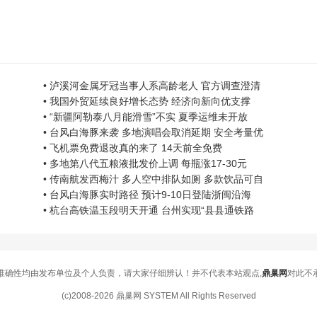
• 泸溪河金属牙冠当事人系高龄老人 官方调查澄清
• 我国外贸延续良好增长态势 经济向新向优支撑
• “新疆阿勒泰八月能滑雪”不实 夏季运维未开放
• 台风白海豚来袭 多地演唱会取消延期 安全考量优
• 飞机票免费退改真的来了 14天前全免费
• 多地第八代五粮液批发价上调 每瓶涨17-30元
• 传南航发西梅汁 多人空中排队如厕 多款饮品可自
• 台风白海豚实时路径 预计9-10日登陆浙闽沿海
• 杭台高铁温玉段明天开通 台州实现“县县通铁路
准确性均由发布单位及个人负责，请大家仔细辨认！并不代表本站观点,
鼎巢网
对此不
(c)2008-2026 鼎巢网 SYSTEM All Rights Reserved
刻删除。