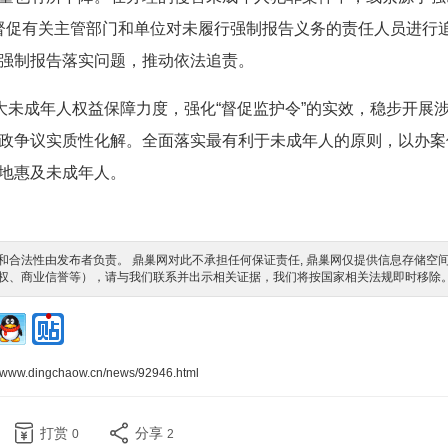
机关督促有关主管部门和单位对未履行强制报告义务的责任人员进行
强制报告落实问题，推动依法追责。
大未成年人权益保障力度，强化“督促监护令”的实效，稳步开展
政争议实质性化解。全面落实最有利于未成年人的原则，以办案
地惠及未成年人。
合法性由发布者负责。 鼎巢网对此不承担任何保证责任, 鼎巢网仅提供信息存储空
权、商业信誉等），请与我们联系并出示相关证据，我们将按国家相关法规即时移除
//www.dingchaow.cn/news/92946.html
打赏
分享
0
2