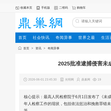
收藏本页
手机版
二维码
购物车
首页
社会快讯
奇闻异事
世界之最
生活
首页
>
资讯
>
奇闻异事
2025批准逮捕侵害未
2026-06-01 23:45:30
光明网
鼎巢网
19
核心提示：最高人民检察院于6月1日发布了《未成
年人检察工作的现状，包括依法惩治和挽救罪错未
等