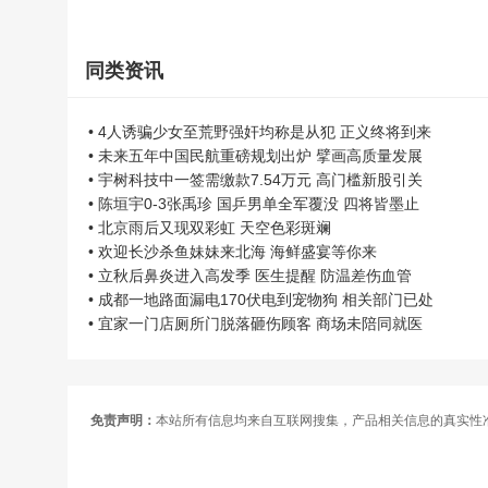
同类资讯
• 4人诱骗少女至荒野强奸均称是从犯 正义终将到来
• 未来五年中国民航重磅规划出炉 擘画高质量发展
• 宇树科技中一签需缴款7.54万元 高门槛新股引关
• 陈垣宇0-3张禹珍 国乒男单全军覆没 四将皆墨止
• 北京雨后又现双彩虹 天空色彩斑斓
• 欢迎长沙杀鱼妹妹来北海 海鲜盛宴等你来
• 立秋后鼻炎进入高发季 医生提醒 防温差伤血管
• 成都一地路面漏电170伏电到宠物狗 相关部门已处
• 宜家一门店厕所门脱落砸伤顾客 商场未陪同就医
免责声明：
本站所有信息均来自互联网搜集，产品相关信息的真实性