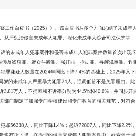
察工作白皮书（2025）》。该白皮书从多个方面总结了未成年
、从严惩治侵害未成年人犯罪、深化未成年人综合司法保护等。
起诉的未成年人犯罪案件和侵害未成年人犯罪案件数量首次出现“
主要涉及盗窃罪、聚众斗殴罪、强奸罪、抢劫罪、寻衅滋事罪、诈
罪嫌疑人数量在2024年同比下降7.4%的基础上，2025年又下
四周岁的未成年人严重暴力犯罪24人，强调低龄不是免罪理由。此
3.81万人，不捕率和不诉率分别为44.5%和40.6%，并同步开
关部门制定了加强专门学校建设和专门教育的相关规范，对符合
56338人，同比下降1.4%；起诉72807人，同比下降2.2%
量也有所下降。在办理的侵害未成年人犯罪案件中，线索源于强