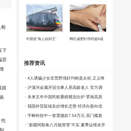
人检
中国造“海上自卸王”
网红减肥针停药超8成
双下
骗罪
推荐资讯
降
4人诱骗少女至荒野强奸均称是从犯 正义终
将到来
泸溪河金属牙冠当事人系高龄老人 官方调
展跟
查澄清真相
未来五年中国民航重磅规划出炉 擘画高质
条
量发展蓝图
我国外贸延续良好增长态势 经济向新向优
支撑
宇树科技中一签需缴款7.54万元 高门槛新
。性
股引关注
“新疆阿勒泰八月能滑雪”不实 夏季运维未开
制