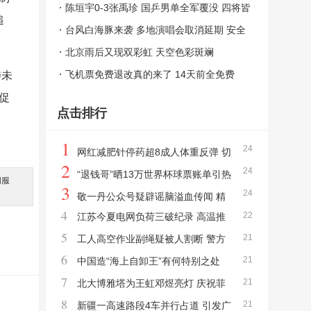
放滑雪
陈垣宇0-3张禹珍 国乒男单全军覆没 四将皆
追
墨止步横滨
台风白海豚来袭 多地演唱会取消延期 安全
考量优先
北京雨后又现双彩虹 天空色彩斑斓
飞机票免费退改真的来了 14天前全免费
涉未
促
点击排行
1
24
网红减肥针停药超8成人体重反弹 切
2
24
勿盲目跟风
“退钱哥”晒13万世界杯球票账单引热
间服
3
。
24
议！决赛一张票就达50500元 球迷豪掷百万
敬一丹公众号疑辟谣脑溢血传闻 精
4
22
江苏今夏电网负荷三破纪录 高温推
观赛
选留言不信谣
5
21
动用电新高
工人高空作业副绳疑被人割断 警方
6
21
介入
中国造“海上自卸王”有何特别之处
7
21
一举创下三项世界纪录
北大博雅塔为王虹邓煜亮灯 庆祝菲
8
21
尔兹奖荣耀
新疆一高速路段4车并行占道 引发广