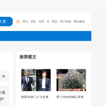
SEO
贷款
深圳
木
医院
用户体验
网站建设
机器人
摩托车
广州
推荐图文
未成
韩国SK掌门人“天价离
用了3年的防晒口罩有
护