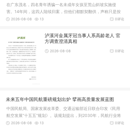
在广东茂名，四名青年诱骗一名未成年女孩至荒山斜坡实施侵
害。14年间，这四人陆续归案，但他们都默契翻供，声称只是按
住手脚并未施暴。被害人描述的“一人长发、一人脸有痣”成为破局
2026-08-08
13
0评论
的关键
泸溪河金属牙冠当事人系高龄老人 官
方调查澄清真相
2026-08-08
0评论
未来五年中国民航重磅规划出炉 擘画高质量发展蓝图
中国民航局、国家发展改革委、交通运输部近日联合印发《民用
航空发展“十五五”规划》。该规划提出，到2030年，民航行业将
在安全水平、服务能力、基础设施等方面达到国际一流水平，并
2026-08-08
13
0评论
在技术创新、绿色低碳和治理能力方面取得重大突破