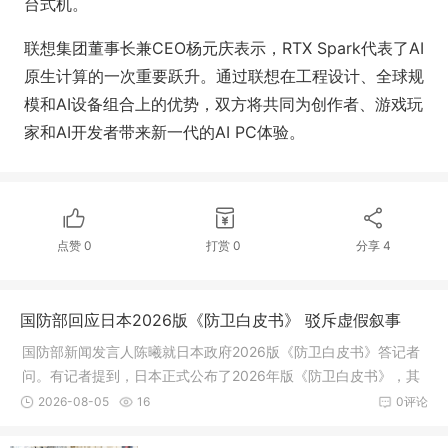
台式机。
联想集团董事长兼CEO杨元庆表示，RTX Spark代表了AI
原生计算的一次重要跃升。通过联想在工程设计、全球规
模和AI设备组合上的优势，双方将共同为创作者、游戏玩
家和AI开发者带来新一代的AI PC体验。
点赞
0
打赏
0
分享
4
国防部回应日本2026版《防卫白皮书》 驳斥虚假叙事
国防部新闻发言人陈曦就日本政府2026版《防卫白皮书》答记者
问。有记者提到，日本正式公布了2026年版《防卫白皮书》，其
中诬称中国军事动向是“前所未有的最大战略挑战”，并指出中方在
2026-08-05
16
0评论
台湾周边的军事活动趋于频繁