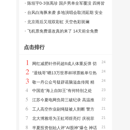
放滑雪
陈垣宇0-3张禹珍 国乒男单全军覆没 四将皆
墨止步横滨
台风白海豚来袭 多地演唱会取消延期 安全
考量优先
北京雨后又现双彩虹 天空色彩斑斓
飞机票免费退改真的来了 14天前全免费
点击排行
1
24
网红减肥针停药超8成人体重反弹 切
2
24
勿盲目跟风
“退钱哥”晒13万世界杯球票账单引热
3
24
议！决赛一张票就达50500元 球迷豪掷百万
敬一丹公众号疑辟谣脑溢血传闻 精
4
23
中国造“海上自卸王”有何特别之处
观赛
选留言不信谣
5
22
一举创下三项世界纪录
江苏今夏电网负荷三破纪录 高温推
6
21
动用电新高
工人高空作业副绳疑被人割断 警方
7
21
介入
北大博雅塔为王虹邓煜亮灯 庆祝菲
8
21
尔兹奖荣耀
半夏投资创始人评“AI股神”爆仓 神话