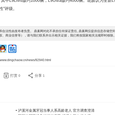
L9Livis版约1000辆，L9Ultra版约4000辆。花旗认为全新L
性”评级。
合法性由发布者负责。 鼎巢网对此不承担任何保证责任, 鼎巢网仅提供信息存储空
权、商业信誉等），请与我们联系并出示相关证据，我们将按国家相关法规即时移除
//www.dingchaow.cn/news/92940.html
打赏
分享
0
1
• 泸溪河金属牙冠当事人系高龄老人 官方调查澄清