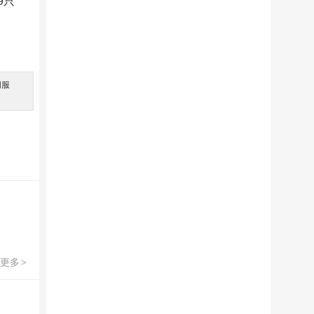
9只
间服
。
更多
>