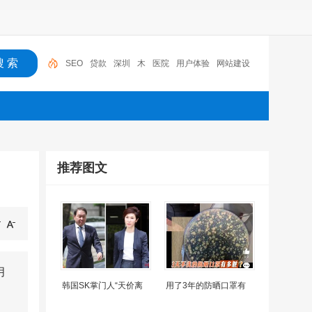
SEO
贷款
深圳
木
医院
用户体验
网站建设
机器人
摩托车
广州
推荐图文
月
韩国SK掌门人“天价离
用了3年的防晒口罩有