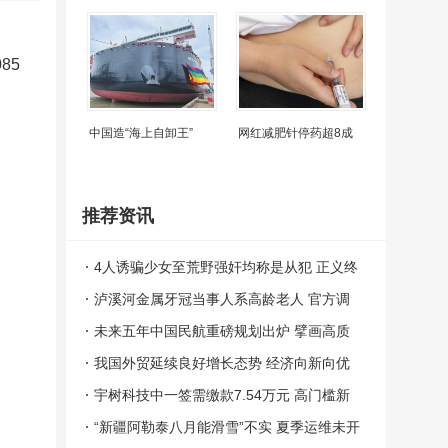
85
中国造“海上自卸王”
网红减肥针停药超8成
推荐资讯
4人诱骗少女至荒野强奸均称是从犯 正义终
将到来
泸溪河金属牙冠当事人系高龄老人 官方调
查澄清真相
未来五年中国民航重磅规划出炉 擘画高质
量发展蓝图
我国外贸延续良好增长态势 经济向新向优
支撑
宇树科技中一签需缴款7.54万元 高门槛新
股引关注
“新疆阿勒泰八月能滑雪”不实 夏季运维未开