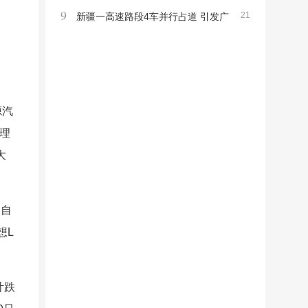
9
21
落幕警醒市场
新疆一高速路段4车并行占道 引发广
泛关注
源汽
理
大
和自
想L
计跌