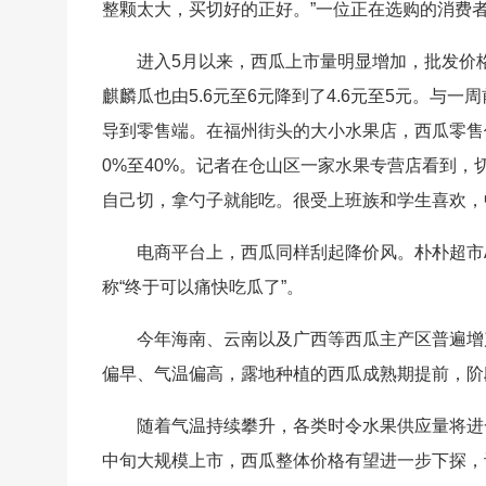
整颗太大，买切好的正好。”一位正在选购的消费
进入5月以来，西瓜上市量明显增加，批发价格
麒麟瓜也由5.6元至6元降到了4.6元至5元。与
导到零售端。在福州街头的大小水果店，西瓜零售
0%至40%。记者在仓山区一家水果专营店看到，
自己切，拿勺子就能吃。很受上班族和学生喜欢，
电商平台上，西瓜同样刮起降价风。朴朴超市A
称“终于可以痛快吃瓜了”。
今年海南、云南以及广西等西瓜主产区普遍增
偏早、气温偏高，露地种植的西瓜成熟期提前，阶
随着气温持续攀升，各类时令水果供应量将进
中旬大规模上市，西瓜整体价格有望进一步下探，让