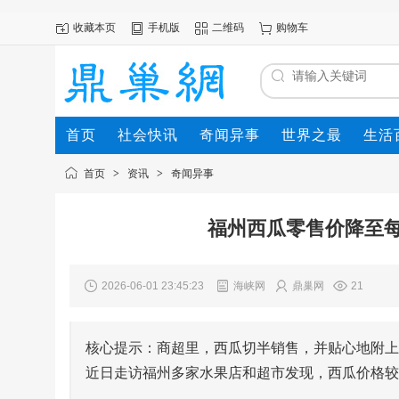
收藏本页
手机版
二维码
购物车
首页
社会快讯
奇闻异事
世界之最
生活
首页
>
资讯
>
奇闻异事
福州西瓜零售价降至每
2026-06-01 23:45:23
海峡网
鼎巢网
21
核心提示：商超里，西瓜切半销售，并贴心地附上
近日走访福州多家水果店和超市发现，西瓜价格较