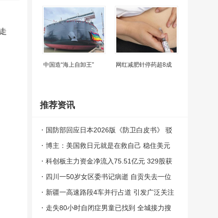
走
中国造“海上自卸王”
网红减肥针停药超8成
推荐资讯
国防部回应日本2026版《防卫白皮书》 驳
斥虚假叙事
博主：美国救日元就是在救自己 稳住美元
体系与霸权
科创板主力资金净流入75.51亿元 329股获
主力青睐
四川一50岁女区委书记病逝 自贡失去一位
杰出领导者
新疆一高速路段4车并行占道 引发广泛关注
走失80小时自闭症男童已找到 全城接力搜