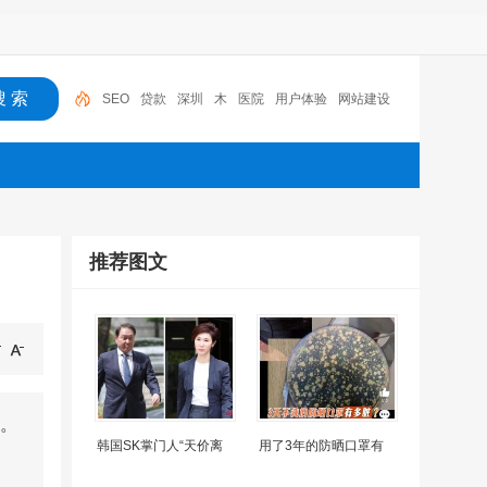
SEO
贷款
深圳
木
医院
用户体验
网站建设
机器人
摩托车
广州
推荐图文
。
韩国SK掌门人“天价离
用了3年的防晒口罩有