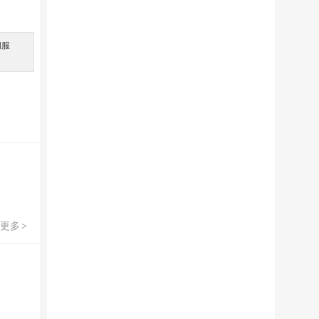
间服
。
更多
>