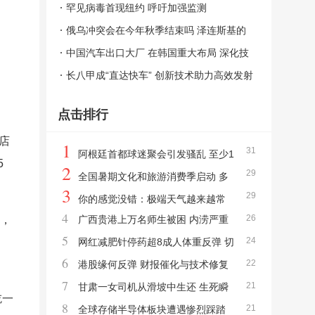
救成功
罕见病毒首现纽约 呼吁加强监测
俄乌冲突会在今年秋季结束吗 泽连斯基的
希望与挑战
中国汽车出口大厂 在韩国重大布局 深化技
术合作与市场拓展
长八甲成“直达快车” 创新技术助力高效发射
点击排行
店
1
31
阿根廷首都球迷聚会引发骚乱 至少1
5
2
29
9人被捕
全国暑期文化和旅游消费季启动 多
3
29
元供给激发市场活力
你的感觉没错：极端天气越来越常
4
26
克，
广西贵港上万名师生被困 内涝严重
见了 全球变暖加剧趋势
5
24
影响生活
网红减肥针停药超8成人体重反弹 切
6
22
勿盲目跟风
港股缘何反弹 财报催化与技术修复
7
21
甘肃一女司机从滑坡中生还 生死瞬
吃一
8
21
间幸存者心路历程
全球存储半导体板块遭遇惨烈踩踏