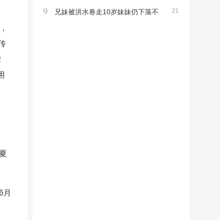
9
21
高位泡沫破裂
兄妹被洪水卷走10岁妹妹仍下落不
，
明 急寻目击者线索
传
2
用
夏
6月