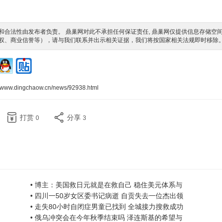
合法性由发布者负责。 鼎巢网对此不承担任何保证责任, 鼎巢网仅提供信息存储空
权、商业信誉等），请与我们联系并出示相关证据，我们将按国家相关法规即时移除
//www.dingchaow.cn/news/92938.html
打赏
分享
0
3
• 博主：美国救日元就是在救自己 稳住美元体系与
• 四川一50岁女区委书记病逝 自贡失去一位杰出领
• 走失80小时自闭症男童已找到 全城接力搜救成功
• 俄乌冲突会在今年秋季结束吗 泽连斯基的希望与