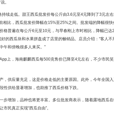
者说。
持续走低。甜王西瓜批发价每公斤由3.6元至4元降到了3元左右
一周前相比，西瓜批发价降幅在15%至25%之间。批发端的降幅很快
价格普遍在每公斤6元至10元，与早春刚上市时相比，降幅已达
切好的西瓜块和水果拼盘成了店里的畅销品。店员介绍：“客人不
中午和傍晚很多人来买。”
pp上，海南麒麟西瓜每500克售价已降至4元左右，不少市民笑
产，供应量充足，这是价格走低的主要原因。此外，今年全国入
段性供给显著增加，也助推了西瓜价格下跌。
一步增加，品种也将更丰富。多位批发商表示，随着露地西瓜在
市民真正实现“西瓜自由”。