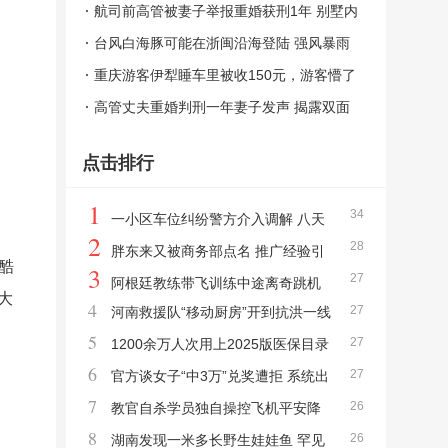
情到底该怎么选？法律与道德的碰撞
航司前高管被妻子举报重婚获刑1年 别墅内
藏有两个“家”
台风白海豚可能在浙闽沿海登陆 强风暴雨
将至
重庆游客伊犁睡车里被收150元，游客懵了
离谱收费引发争议
高管丈夫重婚判刑一年妻子发声 揭露双面
人生
点击排行
1
34
一小区车位纠纷警方介入调解 八天
2
28
对峙终获道歉
胖东来又被商务部点名 推广经验引
酷
3
27
领零售创新
阿根廷教练带飞训练中途离奇跳机
大
4
27
河南救援队“移动厨房”开到抗洪一线
女学员冷静迫降
5
27
巨无霸餐车再显身手
1200余万人次用上2025版医保目录
6
27
新药 药品配备广泛落地
官方谈女子“中3万”兑奖遭拒 系统出
7
26
错引争议
教官自杀学员独自操控飞机平安降
8
26
落 冷静应对突发状况
湖南发现一米多长野生娃娃鱼 罕见