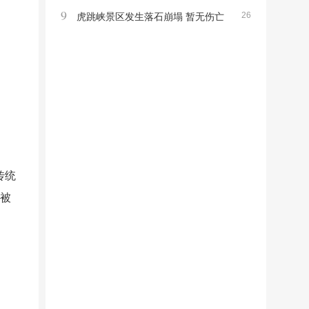
9
26
高龄寿星引发关注
虎跳峡景区发生落石崩塌 暂无伤亡
非游览区事件提醒注意安全
传统
本被