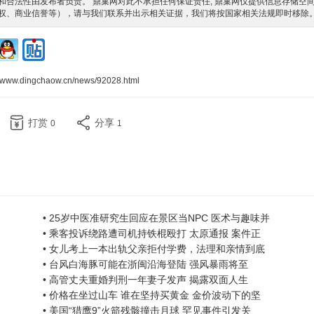
合法性由发布者负责。 鼎巢网对此不承担任何保证责任, 鼎巢网仅提供信息存储空
权、商业信誉等），请与我们联系并出示相关证据，我们将按国家相关法规即时移除
//www.dingchaow.cn/news/92028.html
打赏
分享
0
1
• 25岁中医准研究生回应在景区当NPC 医术与趣味并
• 乘客投诉绕路遭司机持铁棍殴打 太原通报 案件正
• 女儿考上一本出轨父亲拒付学费，法理和亲情到底
• 台风白海豚可能在浙闽沿海登陆 强风暴雨将至
• 高管丈夫重婚判刑一年妻子发声 揭露双面人生
• 价格在坐过山车 谁在坚持买黄金 金价波动下的坚
• 美国“猎鹰9”火箭残骸撞击月球 罕见事件引发关