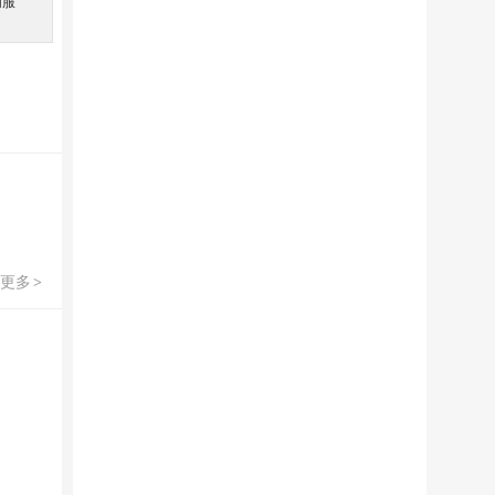
间服
。
更多
>