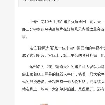
中专生花10天手搓AI短片火遍全网！前几
部三分钟多的AI动画短片在短短几天内播放量突
事。
这位“隐藏大佬”是一位来自中国云南的年轻小伙
成了这部短片。实际上，算上平台的各种补贴，他
这部名为《丧尸清道夫》的短片让人误以为是
袋上顶着LED屏幕的机器人牛仔，骑着一只大鸵
式的浪漫恋爱。全程没有一句人物对话，纯靠镜头
粘在脚上，鸵鸟下意识单脚蹦跳、甩腿甩开。还有