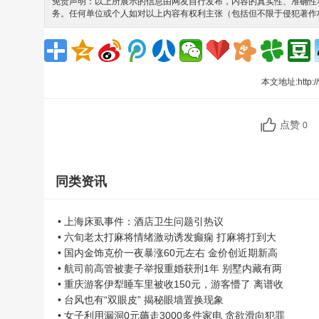
免责声明：以上所展示的信息由网友自行发布，内容的真实性、准确性和
务。任何单位或个人如对以上内容有权利主张（包括但不限于侵犯著作
本文地址:
http:
点赞
0
同类资讯
• 上海床虱事件：酒店卫生问题引热议
• 六旬老太打麻将情绪激动诱发癫痫 打麻将打到大
• 国内金饰克价一夜暴涨60元左右 金价创近期新高
• 航司前高管被妻子举报重婚获刑1年 别墅内藏有两
• 重庆游客伊犁睡车里被收150元，游客懵了 离谱收
• 台风也有“双眼皮” 揭秘眼墙置换现象
• 女子利用漏洞0元薅走3000多件家电 贪欲滑向犯罪