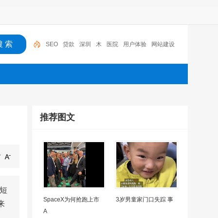
SEO
贷款
深圳
木
医院
用户体验
网站建设
机器人
摩托车
广州
推荐图文
短
SpaceX为何抢跑上市
3岁男童家门口失踪 事
来
A