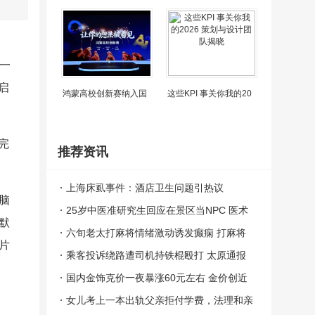
一
启
鸿蒙高校创新赛纳入国
这些KPI 事关你我的20
完
推荐资讯
上海床虱事件：酒店卫生问题引热议
脑
25岁中医准研究生回应在景区当NPC 医术
默
与趣味并存
六旬老太打麻将情绪激动诱发癫痫 打麻将
片
打到大脑异常放电丧失意识
乘客投诉绕路遭司机持铁棍殴打 太原通报
案件正在依法办理中
国内金饰克价一夜暴涨60元左右 金价创近
期新高
女儿考上一本出轨父亲拒付学费，法理和亲