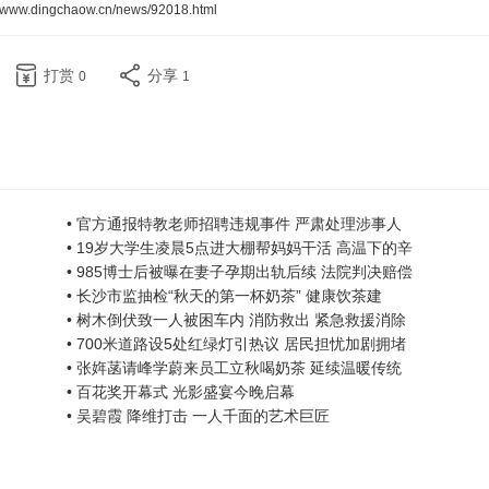
//www.dingchaow.cn/news/92018.html
打赏
分享
0
1
• 官方通报特教老师招聘违规事件 严肃处理涉事人
• 19岁大学生凌晨5点进大棚帮妈妈干活 高温下的辛
• 985博士后被曝在妻子孕期出轨后续 法院判决赔偿
• 长沙市监抽检“秋天的第一杯奶茶” 健康饮茶建
• 树木倒伏致一人被困车内 消防救出 紧急救援消除
• 700米道路设5处红绿灯引热议 居民担忧加剧拥堵
• 张姩菡请峰学蔚来员工立秋喝奶茶 延续温暖传统
• 百花奖开幕式 光影盛宴今晚启幕
• 吴碧霞 降维打击 一人千面的艺术巨匠