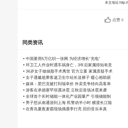
本文地址:
http:
点赞
0
同类资讯
• 中国要用5万亿织一张网 为经济增长“充电”
• 环卫工人作业时遇车祸身亡，3年后家属得知有意
• 36岁女子做抽脂手术离世 官方立案 家属质疑手术
• 女子遇尴尬乘客递卫生巾站长送裤子 暖心相助获
• 媒体：星巴克被打到瑞幸价 外卖竞争转向高客单
• 游客在承德塞罕坝遇冰雹 立秋后首场冰雹来袭
• 全球首个长时储能一体化产业园量产 引领储能制
• 男子想从南通游到上海 民警劝半小时 横渡长江险
• 在青岛夏夜麦霸现场偶遇李行亮 回归音乐本真