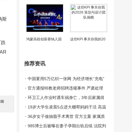
纳斯
鸿蒙高校创新赛纳入国
这些KPI 事关你我的20
下跌
AR
推荐资讯
中国要用5万亿织一张网 为经济增长“充电”
官方通报特教老师招聘违规事件 严肃处理
涉事人员
环卫工人作业时遇车祸身亡，3年后家属得
间服
。
知有意外险
19岁大学生凌晨5点进大棚帮妈妈干活 高温
下的辛勤付出
36岁女子做抽脂手术离世 官方立案 家属质
疑手术规范性
985博士后被曝在妻子孕期出轨后续 法院判