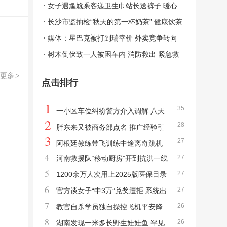
决赔偿仍未道歉
女子遇尴尬乘客递卫生巾站长送裤子 暖心
相助获锦旗
长沙市监抽检“秋天的第一杯奶茶” 健康饮茶
建议出炉
媒体：星巴克被打到瑞幸价 外卖竞争转向
高客单市场
树木倒伏致一人被困车内 消防救出 紧急救
援消除触电隐患
更多
>
点击排行
1
35
一小区车位纠纷警方介入调解 八天
2
28
对峙终获道歉
胖东来又被商务部点名 推广经验引
3
27
领零售创新
阿根廷教练带飞训练中途离奇跳机
4
27
河南救援队“移动厨房”开到抗洪一线
女学员冷静迫降
5
27
巨无霸餐车再显身手
1200余万人次用上2025版医保目录
6
27
新药 药品配备广泛落地
官方谈女子“中3万”兑奖遭拒 系统出
7
26
错引争议
教官自杀学员独自操控飞机平安降
8
26
落 冷静应对突发状况
湖南发现一米多长野生娃娃鱼 罕见