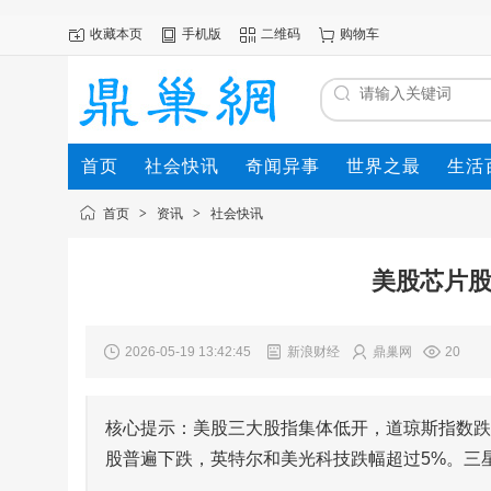
收藏本页
手机版
二维码
购物车
首页
社会快讯
奇闻异事
世界之最
生活
首页
>
资讯
>
社会快讯
美股芯片股
2026-05-19 13:42:45
新浪财经
鼎巢网
20
核心提示：美股三大股指集体低开，道琼斯指数跌0.6
股普遍下跌，英特尔和美光科技跌幅超过5%。三