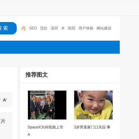
SEO
贷款
深圳
木
医院
用户体验
网站建设
机器人
摩托车
广州
推荐图文
芯片
SpaceX为何抢跑上市
3岁男童家门口失踪 事
A