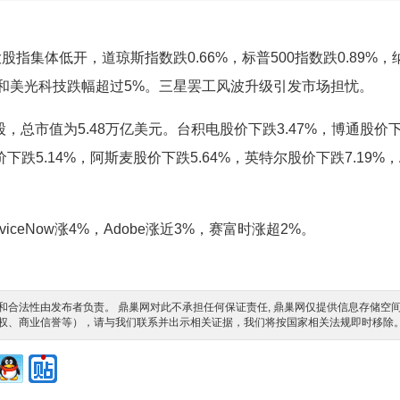
指集体低开，道琼斯指数跌0.66%，标普500指数跌0.89%，
尔和美光科技跌幅超过5%。三星罢工风波升级引发市场担忧。
/股，总市值为5.48万亿美元。台积电股价下跌3.47%，博通股价
下跌5.14%，阿斯麦股价下跌5.64%，英特尔股价下跌7.19%，
iceNow涨4%，Adobe涨近3%，赛富时涨超2%。
合法性由发布者负责。 鼎巢网对此不承担任何保证责任, 鼎巢网仅提供信息存储空
权、商业信誉等），请与我们联系并出示相关证据，我们将按国家相关法规即时移除