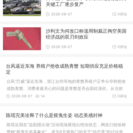
关键工厂逐步复产
2026-08-07
0评论
沙利文为何改口称滥用制裁正掏空美国
经济战的双刃剑效应
2026-08-07
0评论
台风逼近东海 养殖户抢收成熟青蟹 短期供应充足价格稳
定
台风“巴威”逼近东海，浙江台州等地的青蟹养殖户正争分夺秒抢收
成熟青蟹。消费者最关心的问题是青蟹是否会因此涨价。从当前
市场供需和抢收节奏来看，短期内青蟹价格大幅上涨的可能性不
2026-08-07
14
0评论
大，但中期供应或面临结构性波动
陈瑶完美诠释了什么是摇曳生姿 动态美感封神
陈瑶近期在“追剧团出场”活动现场展现出绝佳状态，网友们纷纷称
赞她“摇曳生姿具象化”，成为8月最热门的关于“动态美”的讨论焦