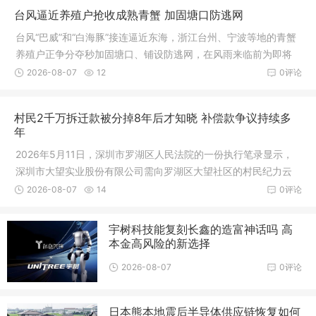
台风逼近养殖户抢收成熟青蟹 加固塘口防逃网
台风“巴威”和“白海豚”接连逼近东海，浙江台州、宁波等地的青蟹
养殖户正争分夺秒加固塘口、铺设防逃网，在风雨来临前为即将
上市的成熟青蟹抢出“安全窗口期”。台风逼近前，东海沿岸青蟹养
2026-08-07
12
0评论
殖区进入紧急应对状态
村民2千万拆迁款被分掉8年后才知晓 补偿款争议持续多
年
2026年5月11日，深圳市罗湖区人民法院的一份执行笔录显示，
深圳市大望实业股份有限公司需向罗湖区大望社区的村民纪力云
支付1600万元的执行款
2026-08-07
14
0评论
宇树科技能复刻长鑫的造富神话吗 高
本金高风险的新选择
2026-08-07
0评论
日本熊本地震后半导体供应链恢复如何