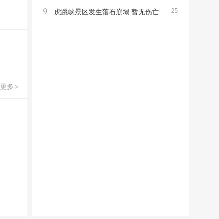
9
25
错引争议
虎跳峡景区发生落石崩塌 暂无伤亡
非游览区事件提醒注意安全
更多
>