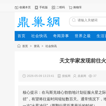
收藏本页
手机版
二维码
购物车
首页
社会快讯
奇闻异事
世界之最
生活
首页
>
资讯
>
社会快讯
天文学家发现前往火
2026-05-09 13:23:41
搜狐网
鼎巢网
37
核心提示：在马斯克雄心勃勃地计划征服火星之际
径”，有望将往返时间缩短数百天。通常情况下，
一次“火星冲日”（两颗行星距离最近的时候）