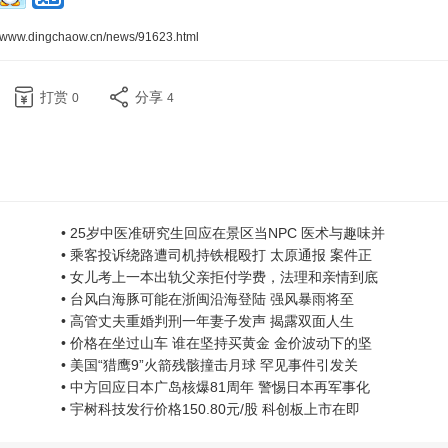
//www.dingchaow.cn/news/91623.html
打赏
分享
0
4
• 25岁中医准研究生回应在景区当NPC 医术与趣味并
• 乘客投诉绕路遭司机持铁棍殴打 太原通报 案件正
• 女儿考上一本出轨父亲拒付学费，法理和亲情到底
• 台风白海豚可能在浙闽沿海登陆 强风暴雨将至
• 高管丈夫重婚判刑一年妻子发声 揭露双面人生
• 价格在坐过山车 谁在坚持买黄金 金价波动下的坚
• 美国“猎鹰9”火箭残骸撞击月球 罕见事件引发关
• 中方回应日本广岛核爆81周年 警惕日本再军事化
• 宇树科技发行价格150.80元/股 科创板上市在即