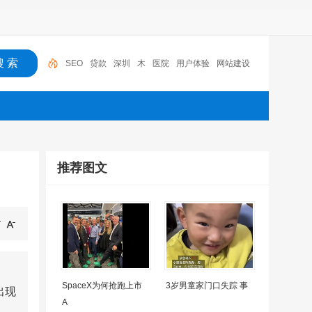
SEO
贷款
深圳
木
医院
用户体验
网站建设
机器人
摩托车
广州
推荐图文
SpaceX为何抢跑上市
3岁男童家门口失踪 事
出现
A