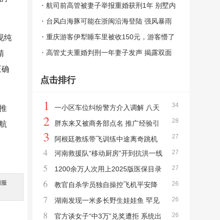
情到底该怎么选？法律与道德的碰撞
航司前高管被妻子举报重婚获刑1年 别墅内
藏有两个“家”
台风白海豚可能在浙闽沿海登陆 强风暴雨
将至
重庆游客伊犁睡车里被收150元，游客懵了
现纯
离谱收费引发争议
高管丈夫重婚判刑一年妻子发声 揭露双面
精
人生
正确
点击排行
1
34
一小区车位纠纷警方介入调解 八天
推
2
28
对峙终获道歉
胖东来又被商务部点名 推广经验引
航
3
27
领零售创新
阿根廷教练带飞训练中途离奇跳机
4
27
河南救援队“移动厨房”开到抗洪一线
女学员冷静迫降
5
27
巨无霸餐车再显身手
1200余万人次用上2025版医保目录
6
间服
26
新药 药品配备广泛落地
教官自杀学员独自操控飞机平安降
。
7
26
落 冷静应对突发状况
湖南发现一米多长野生娃娃鱼 罕见
8
26
高龄寿星引发关注
官方谈女子“中3万”兑奖遭拒 系统出