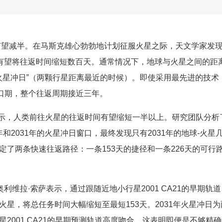
有望减半。在马斯克雄心勃勃地计划征服火星之际，天文学家发
，有望将往返时间缩短数百天。通常情况下，地球与火星之间的距
火星冲日”（两颗行星距离最近的时候）。即使采用最先进的技术
窗口期，整个往返周期接近三年。
显示，人类前往火星的往返时间有望缩短一半以上。研究团队分析
年和2031年的火星冲日窗口，最终发现只有2031年的地球-火星
了两条快速往返路径：一条153天的捷径和一条226天的可行
利维拉·索萨表示，通过跟随近地小行星2001 CA21的早期轨道
星，将总任务时间大幅缩短至最短153天。2031年火星冲日为
2001 CA21的早期预测轨道高度吻合。这表明即便是不够精