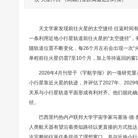
天文学家发现前往火星的太空捷径 往返时间
一条利用近地小行星轨道前往火星的“太空捷径”
随轨道位置不断变化，每26个月左右会出现一次“
单程前往火星仍需7至10个月，加上等待返回的
2026年4月刊登于《宇航学报》的一项研究
小行星靠近火星的轨迹，并评估了2027年、2029
关系与小行星轨道平面形成有利对齐。他们据此确定
径。
巴西里约热内卢联邦大学宇宙学家马塞洛·德·奥
人类航天器有望沿着类似路径以更直接的方式抵达火
次完整的往返任务提供了理想窗口，并与近地小行星