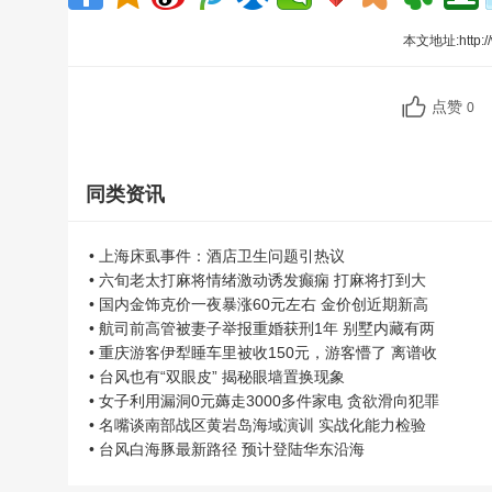
本文地址:
http:
点赞
0
同类资讯
• 上海床虱事件：酒店卫生问题引热议
• 六旬老太打麻将情绪激动诱发癫痫 打麻将打到大
• 国内金饰克价一夜暴涨60元左右 金价创近期新高
• 航司前高管被妻子举报重婚获刑1年 别墅内藏有两
• 重庆游客伊犁睡车里被收150元，游客懵了 离谱收
• 台风也有“双眼皮” 揭秘眼墙置换现象
• 女子利用漏洞0元薅走3000多件家电 贪欲滑向犯罪
• 名嘴谈南部战区黄岩岛海域演训 实战化能力检验
• 台风白海豚最新路径 预计登陆华东沿海