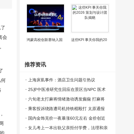
现了
离会
鸿蒙高校创新赛纳入国
这些KPI 事关你我的20
，
推荐资讯
了
上海床虱事件：酒店卫生问题引热议
几何
25岁中医准研究生回应在景区当NPC 医术
路
与趣味并存
六旬老太打麻将情绪激动诱发癫痫 打麻将
打到大脑异常放电丧失意识
乘客投诉绕路遭司机持铁棍殴打 太原通报
，
案件正在依法办理中
国内金饰克价一夜暴涨60元左右 金价创近
两
期新高
女儿考上一本出轨父亲拒付学费，法理和亲
确的