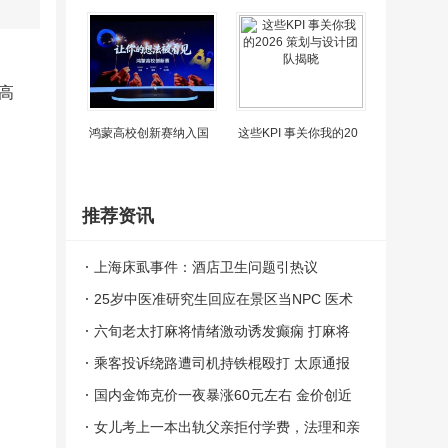
高
鸿蒙高校创新赛纳入国
这些KPI 事关你我的20
推荐资讯
上海床虱事件：酒店卫生问题引热议
25岁中医准研究生回应在景区当NPC 医术
与趣味并存
六旬老太打麻将情绪激动诱发癫痫 打麻将
打到大脑异常放电丧失意识
乘客投诉绕路遭司机持铁棍殴打 太原通报
案件正在依法办理中
国内金饰克价一夜暴涨60元左右 金价创近
期新高
女儿考上一本出轨父亲拒付学费，法理和亲