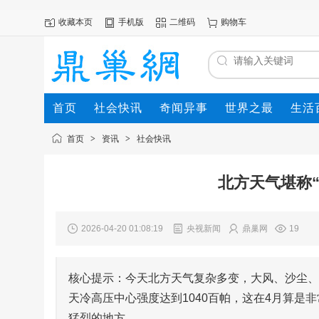
收藏本页
手机版
二维码
购物车
首页
社会快讯
奇闻异事
世界之最
生活
首页
>
资讯
>
社会快讯
北方天气堪称“
2026-04-20 01:08:19
央视新闻
鼎巢网
19
核心提示：今天北方天气复杂多变，大风、沙尘、
天冷高压中心强度达到1040百帕，这在4月算
猛烈的地方