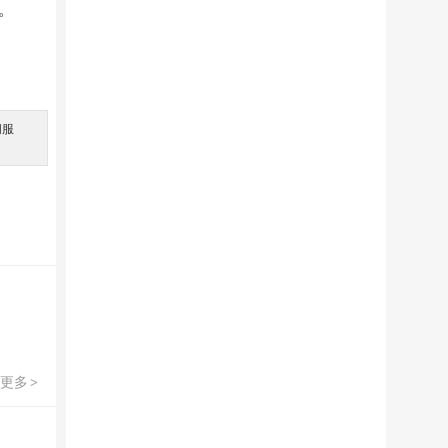
。
间服
。
更多
>