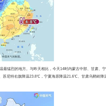
温最猛烈的地方。与昨天相比，今天14时内蒙古中部、甘肃、
苏尼特右旗降温23.8℃，宁夏海原降温21.6℃、甘肃乌鞘岭降