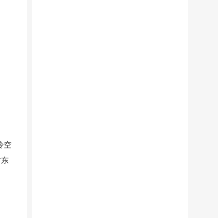
冷空
古东