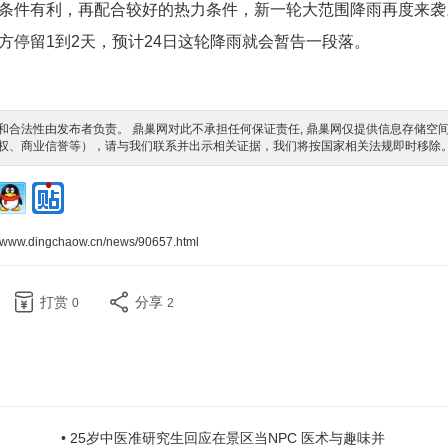
条件有利，再配合较好的热力条件，新一轮大范围降雨再度来袭
方停留1到2天，预计24日这轮降雨就会暂告一段落。
合法性由发布者负责。 鼎巢网对此不承担任何保证责任, 鼎巢网仅提供信息存储空
权、商业信誉等），请与我们联系并出示相关证据，我们将按国家相关法规即时移除
//www.dingchaow.cn/news/90657.html
打赏
分享
0
2
• 25岁中医准研究生回应在景区当NPC 医术与趣味并