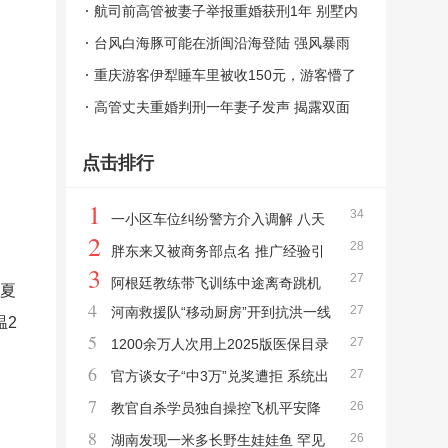
情到底该怎么选？法律与道德的碰撞
航司前高管被妻子举报重婚获刑1年 别墅内
藏有两个“家”
台风白海豚可能在浙闽沿海登陆 强风暴雨
将至
重庆游客伊犁睡车里被收150元，游客懵了
离谱收费引发争议
高管丈夫重婚判刑一年妻子发声 揭露双面
人生
点击排行
1
34
一小区车位纠纷警方介入调解 八天
2
28
对峙终获道歉
胖东来又被商务部点名 推广经验引
3
27
领零售创新
阿根廷教练带飞训练中途离奇跳机
宁夏
4
27
河南救援队“移动厨房”开到抗洪一线
女学员冷静迫降
温2
5
27
巨无霸餐车再显身手
1200余万人次用上2025版医保目录
6
27
新药 药品配备广泛落地
官方谈女子“中3万”兑奖遭拒 系统出
7
26
错引争议
教官自杀学员独自操控飞机平安降
8
26
落 冷静应对突发状况
湖南发现一米多长野生娃娃鱼 罕见