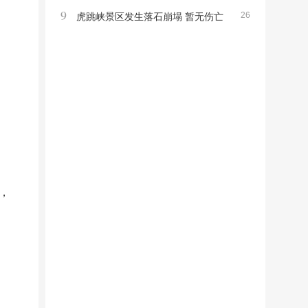
9
26
高龄寿星引发关注
虎跳峡景区发生落石崩塌 暂无伤亡
非游览区事件提醒注意安全
，