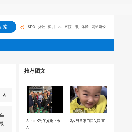
SEO
贷款
深圳
木
医院
用户体验
网站建设
机器人
摩托车
广州
推荐图文
白
SpaceX为何抢跑上市
3岁男童家门口失踪 事
最
A