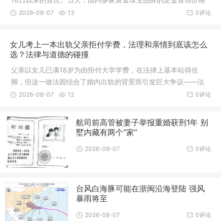
也有所上调
2026-08-07
13
0评论
女儿考上一本出轨父亲拒付学费，法理和亲情到底该怎么
选？法律与道德的碰撞
父亲以女儿已满18岁为由拒付大学学费，在法律上基本站得住
脚，但这一做法因结合了婚内出轨的背景而引发巨大争议——法
理与情理在此激烈碰撞。从法律层面来看，根据《民法典》第106
2026-08-07
12
0评论
7条，父母对未成年子女或“不能独立生活的成年子女”有抚养义务
航司前高管被妻子举报重婚获刑1年 别
墅内藏有两个“家”
2026-08-07
0评论
台风白海豚可能在浙闽沿海登陆 强风
暴雨将至
2026-08-07
0评论