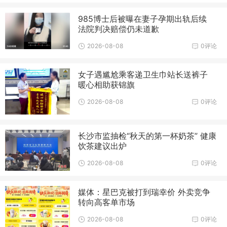
985博士后被曝在妻子孕期出轨后续
法院判决赔偿仍未道歉
2026-08-08
0评论
女子遇尴尬乘客递卫生巾站长送裤子
暖心相助获锦旗
2026-08-08
0评论
长沙市监抽检“秋天的第一杯奶茶” 健康
饮茶建议出炉
2026-08-08
0评论
媒体：星巴克被打到瑞幸价 外卖竞争
转向高客单市场
2026-08-08
0评论