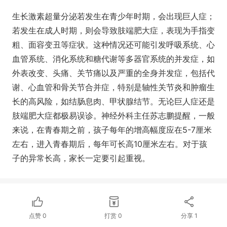
生长激素超量分泌若发生在青少年时期，会出现巨人症；
若发生在成人时期，则会导致肢端肥大症，表现为手指变
粗、面容变丑等症状。这种情况还可能引发呼吸系统、心
血管系统、消化系统和糖代谢等多器官系统的并发症，如
外表改变、头痛、关节痛以及严重的全身并发症，包括代
谢、心血管和骨关节合并症，特别是轴性关节炎和肿瘤生
长的高风险，如结肠息肉、甲状腺结节。无论巨人症还是
肢端肥大症都极易误诊。神经外科主任苏志鹏提醒，一般
来说，在青春期之前，孩子每年的增高幅度应在5-7厘米
左右，进入青春期后，每年可长高10厘米左右。对于孩
子的异常长高，家长一定要引起重视。
点赞
0
打赏
0
分享
1