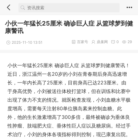
小伙一年猛长25厘米 确诊巨人症 从篮球梦到健
康警讯
百家号
鼎巢网
0
29
2025-11-10 13:51
小伙一年猛长25厘米 确诊巨人症 从篮球梦到健康警讯！
近日，浙江温州一名20岁的小刘在青春期后身高迅速增
长，一年内长高了25厘米，目前身高已达223厘米。由
于身高优势，小刘被送往体校打篮球，但在训练和比赛中
出现了体力不支的情况。就医检查发现，小刘血糖水平极
度增高，需要每天注射80单位胰岛素来控制血糖。此
外，他的生长激素增高了300多倍，最终被确诊为垂体良
性肿瘤、肢端肥大症、垂体性巨人症以及糖尿病。经过手
术治疗，小刘的身体各项指标得到控制，现已康复出院。