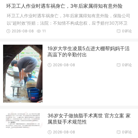
环卫工人作业时遇车祸身亡，3年后家属得知有意外险
环卫工人作业时遇车祸身亡，3年后家属得知有意外险，保险公司
以“超时效”拒赔；法院：不知情不构成怠权，应予赔付30万环卫
工人作业时不幸遭遇车祸身亡，家属时隔数年才得知逝者享有单
2026-08-08
11
0评论
位投保的团体意外险，遂依法主张理赔。不料保险公司以理赔超
过两年诉讼...
19岁大学生凌晨5点进大棚帮妈妈干活
高温下的辛勤付出
2026-08-08
0评论
36岁女子做抽脂手术离世 官方立案 家
属质疑手术规范性
2026-08-08
0评论