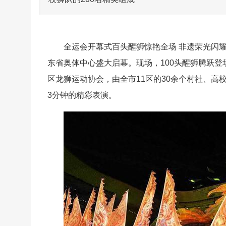
全运会开幕式百头醒狮惊艳全场 非遗荣光闪耀
东省奥体中心盛大启幕。现场，100头醒狮腾跃
区龙狮运动协会，由全市11区的30余个村社、高
3分钟的精彩表演。