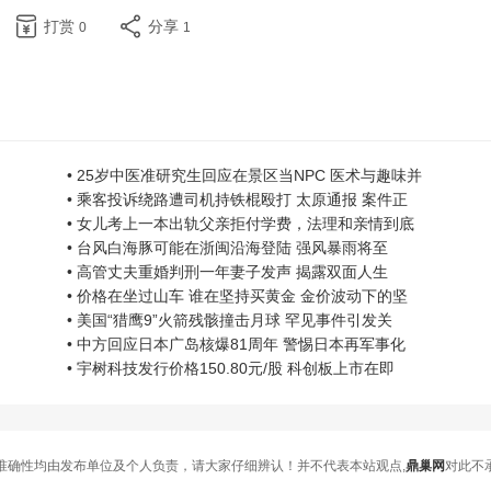
打赏
分享
0
1
• 25岁中医准研究生回应在景区当NPC 医术与趣味并
• 乘客投诉绕路遭司机持铁棍殴打 太原通报 案件正
• 女儿考上一本出轨父亲拒付学费，法理和亲情到底
• 台风白海豚可能在浙闽沿海登陆 强风暴雨将至
• 高管丈夫重婚判刑一年妻子发声 揭露双面人生
• 价格在坐过山车 谁在坚持买黄金 金价波动下的坚
• 美国“猎鹰9”火箭残骸撞击月球 罕见事件引发关
• 中方回应日本广岛核爆81周年 警惕日本再军事化
• 宇树科技发行价格150.80元/股 科创板上市在即
准确性均由发布单位及个人负责，请大家仔细辨认！并不代表本站观点,
鼎巢网
对此不