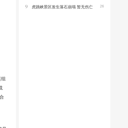
9
26
高龄寿星引发关注
虎跳峡景区发生落石崩塌 暂无伤亡
非游览区事件提醒注意安全
英组
成
合