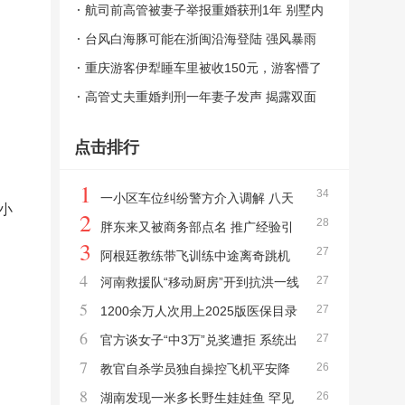
情到底该怎么选？法律与道德的碰撞
航司前高管被妻子举报重婚获刑1年 别墅内
藏有两个“家”
台风白海豚可能在浙闽沿海登陆 强风暴雨
将至
重庆游客伊犁睡车里被收150元，游客懵了
离谱收费引发争议
高管丈夫重婚判刑一年妻子发声 揭露双面
人生
点击排行
1
34
一小区车位纠纷警方介入调解 八天
小
2
28
对峙终获道歉
胖东来又被商务部点名 推广经验引
3
27
领零售创新
阿根廷教练带飞训练中途离奇跳机
4
27
河南救援队“移动厨房”开到抗洪一线
女学员冷静迫降
5
27
巨无霸餐车再显身手
1200余万人次用上2025版医保目录
6
27
新药 药品配备广泛落地
官方谈女子“中3万”兑奖遭拒 系统出
7
26
错引争议
教官自杀学员独自操控飞机平安降
8
26
落 冷静应对突发状况
湖南发现一米多长野生娃娃鱼 罕见