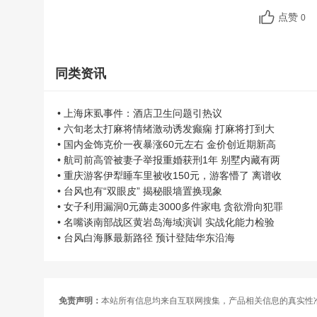
点赞
0
同类资讯
• 上海床虱事件：酒店卫生问题引热议
• 六旬老太打麻将情绪激动诱发癫痫 打麻将打到大
• 国内金饰克价一夜暴涨60元左右 金价创近期新高
• 航司前高管被妻子举报重婚获刑1年 别墅内藏有两
• 重庆游客伊犁睡车里被收150元，游客懵了 离谱收
• 台风也有“双眼皮” 揭秘眼墙置换现象
• 女子利用漏洞0元薅走3000多件家电 贪欲滑向犯罪
• 名嘴谈南部战区黄岩岛海域演训 实战化能力检验
• 台风白海豚最新路径 预计登陆华东沿海
免责声明：
本站所有信息均来自互联网搜集，产品相关信息的真实性