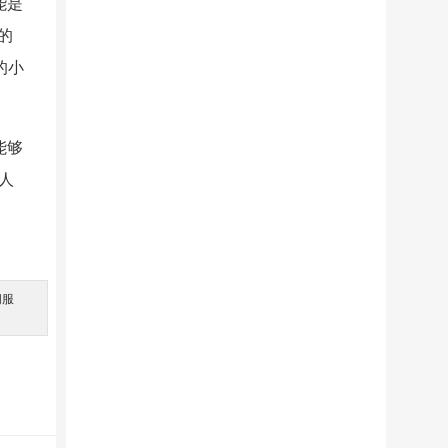
能是
的
的小
能够
人
间服
。