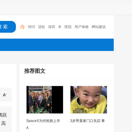
SEO
贷款
深圳
木
医院
用户体验
网站建设
机器人
摩托车
广州
推荐图文
腾跃
SpaceX为何抢跑上市
3岁男童家门口失踪 事
、高
A