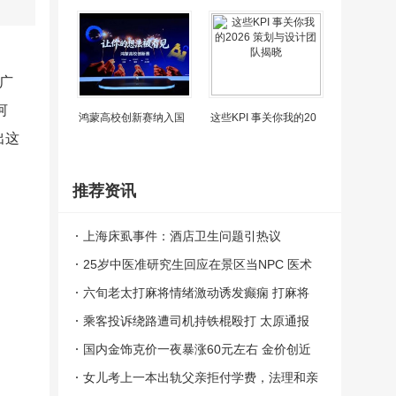
广
河
鸿蒙高校创新赛纳入国
这些KPI 事关你我的20
出这
推荐资讯
上海床虱事件：酒店卫生问题引热议
25岁中医准研究生回应在景区当NPC 医术
与趣味并存
六旬老太打麻将情绪激动诱发癫痫 打麻将
打到大脑异常放电丧失意识
乘客投诉绕路遭司机持铁棍殴打 太原通报
案件正在依法办理中
国内金饰克价一夜暴涨60元左右 金价创近
期新高
女儿考上一本出轨父亲拒付学费，法理和亲