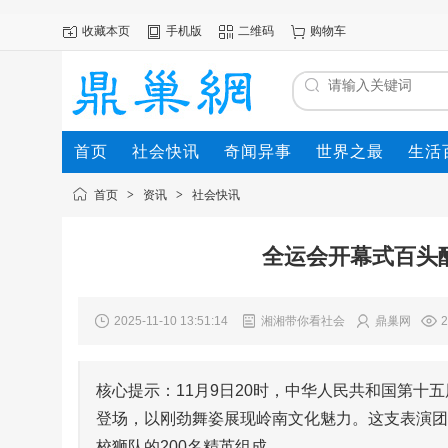
收藏本页
手机版
二维码
购物车
首页
社会快讯
奇闻异事
世界之最
生活
首页
>
资讯
>
社会快讯
全运会开幕式百头
2025-11-10 13:51:14
湘湘带你看社会
鼎巢网
2
核心提示：11月9日20时，中华人民共和国第十
登场，以刚劲舞姿展现岭南文化魅力。这支表演团
校狮队的200名精英组成