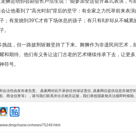
区龙狮运动协会副会长卢浩生说：“能参加全运会开幕式表演，可
会让他看到了“高光时刻”背后的坚守：有全家之力托举前来表演
子；有发烧到39℃才肯下场休息的孩子；有只有8岁却从不喊累
子。
多挑战，但一路披荆斩棘坚持了下来。舞狮作为非遗民间艺术，
耀和期待。他们有义务让这门古老的艺术继续传承下去，让更多
神符号。
合法性由发布者负责。 鼎巢网对此不承担任何保证责任, 鼎巢网仅提供信息存储空
权、商业信誉等），请与我们联系并出示相关证据，我们将按国家相关法规即时移除
//www.dingchaow.cn/news/75249.html