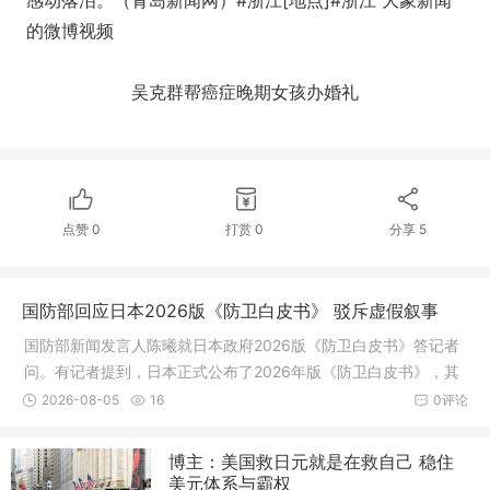
感动落泪。（青岛新闻网）#浙江[地点]#浙江 大象新闻
的微博视频
吴克群帮癌症晚期女孩办婚礼
点赞
0
打赏
0
分享
5
国防部回应日本2026版《防卫白皮书》 驳斥虚假叙事
国防部新闻发言人陈曦就日本政府2026版《防卫白皮书》答记者
问。有记者提到，日本正式公布了2026年版《防卫白皮书》，其
中诬称中国军事动向是“前所未有的最大战略挑战”，并指出中方在
2026-08-05
16
0评论
台湾周边的军事活动趋于频繁
博主：美国救日元就是在救自己 稳住
美元体系与霸权