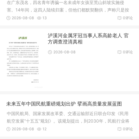
在广东茂名，四名青年诱骗一名未成年女孩至荒山斜坡实施侵
害。14年间，这四人陆续归案，但他们都默契翻供，声称只是按
住手脚并未施暴。被害人描述的“一人长发、一人脸有痣”成为破局
2026-08-08
13
0评论
的关键
泸溪河金属牙冠当事人系高龄老人 官
方调查澄清真相
2026-08-08
0评论
未来五年中国民航重磅规划出炉 擘画高质量发展蓝图
中国民航局、国家发展改革委、交通运输部近日联合印发《民用
航空发展“十五五”规划》。该规划提出，到2030年，民航行业将
在安全水平、服务能力、基础设施等方面达到国际一流水平，并
2026-08-08
12
0评论
在技术创新、绿色低碳和治理能力方面取得重大突破