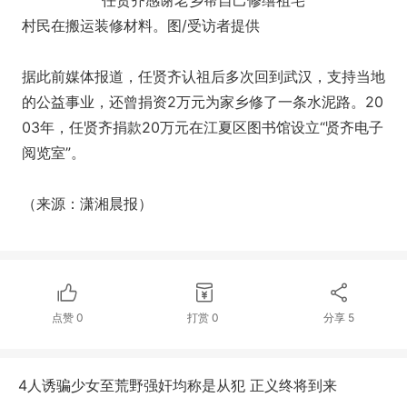
任贤齐感谢老乡帮自己修缮祖宅
村民在搬运装修材料。图/受访者提供
据此前媒体报道，任贤齐认祖后多次回到武汉，支持当地
的公益事业，还曾捐资2万元为家乡修了一条水泥路。20
03年，任贤齐捐款20万元在江夏区图书馆设立“贤齐电子
阅览室”。
（来源：潇湘晨报）
点赞
0
打赏
0
分享
5
4人诱骗少女至荒野强奸均称是从犯 正义终将到来