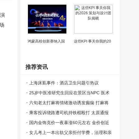
表演
场
鸿蒙高校创新赛纳入国
这些KPI 事关你我的20
推荐资讯
上海床虱事件：酒店卫生问题引热议
25岁中医准研究生回应在景区当NPC 医术
与趣味并存
六旬老太打麻将情绪激动诱发癫痫 打麻将
打到大脑异常放电丧失意识
乘客投诉绕路遭司机持铁棍殴打 太原通报
案件正在依法办理中
国内金饰克价一夜暴涨60元左右 金价创近
期新高
女儿考上一本出轨父亲拒付学费，法理和亲