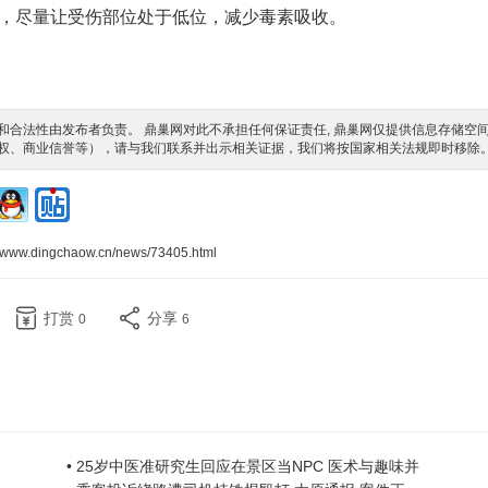
，尽量让受伤部位处于低位，减少毒素吸收。
合法性由发布者负责。 鼎巢网对此不承担任何保证责任, 鼎巢网仅提供信息存储空
权、商业信誉等），请与我们联系并出示相关证据，我们将按国家相关法规即时移除
//www.dingchaow.cn/news/73405.html
打赏
分享
0
6
• 25岁中医准研究生回应在景区当NPC 医术与趣味并