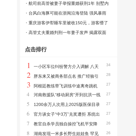
情到底该怎么选？法律与道德的碰撞
航司前高管被妻子举报重婚获刑1年 别墅内
藏有两个“家”
台风白海豚可能在浙闽沿海登陆 强风暴雨
将至
重庆游客伊犁睡车里被收150元，游客懵了
离谱收费引发争议
高管丈夫重婚判刑一年妻子发声 揭露双面
人生
点击排行
1
34
一小区车位纠纷警方介入调解 八天
2
28
对峙终获道歉
胖东来又被商务部点名 推广经验引
3
27
领零售创新
阿根廷教练带飞训练中途离奇跳机
4
27
河南救援队“移动厨房”开到抗洪一线
女学员冷静迫降
5
27
巨无霸餐车再显身手
1200余万人次用上2025版医保目录
6
27
新药 药品配备广泛落地
官方谈女子“中3万”兑奖遭拒 系统出
7
26
错引争议
教官自杀学员独自操控飞机平安降
8
26
落 冷静应对突发状况
湖南发现一米多长野生娃娃鱼 罕见