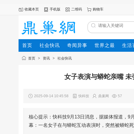
收藏本页
手机版
二维码
购物车
首页
社会快讯
奇闻异事
世界之最
生活
首页
>
资讯
>
社会快讯
女子表演与蟒蛇亲嘴 未
2025-09-14 10:45:58
快科技
鼎巢网
57
核心提示：快科技9月13日消息，据媒体报道，9
幕：一名女子在与蟒蛇互动表演时，突然被蟒蛇死