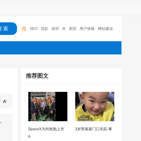
SEO
贷款
深圳
木
医院
用户体验
网站建设
机器人
摩托车
广州
推荐图文
一
SpaceX为何抢跑上市
3岁男童家门口失踪 事
A