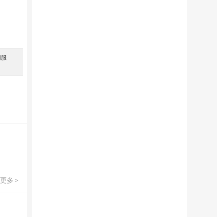
间服
。
更多
>