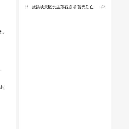
9
26
高龄寿星引发关注
虎跳峡景区发生落石崩塌 暂无伤亡
非游览区事件提醒注意安全
及。
。
击