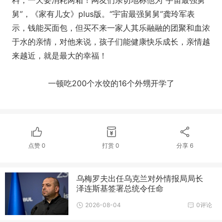
料，一天要消耗两箱！网友们亲切地称他为“宇宙最强舅
舅”，《家有儿女》plus版。“宇宙最强舅舅”龚玲军表
示，钱能买面包，但买不来一家人其乐融融的团聚和血浓
于水的亲情，对他来说，孩子们能健康快乐成长，亲情越
来越近，就是最大的幸福！
一顿吃200个水饺的16个外甥开学了
点赞
0
打赏
0
分享
6
乌梅罗夫出任乌克兰对外情报局局长
泽连斯基签署总统令任命
2026-08-04
0评论