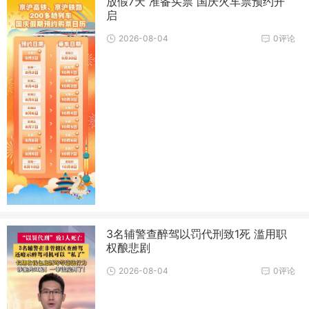
放假7天 准备买票 国庆火车票预约开
启
2026-08-04
0评论
3名辅警查醉驾以罚代刑致1死 滥用职
权酿悲剧
2026-08-04
0评论