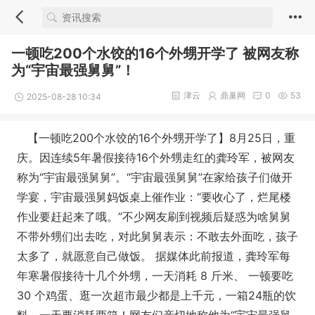
一顿吃200个水饺的16个外甥开学了 被网友称
为“宇宙最强舅舅”！
津云
鼎巢网
0
53
2025-08-28 10:34
【一顿吃200个水饺的16个外甥开学了】8月25日，重
庆。因连续5年暑假接待16个外甥走红的龚玲军，被网友
称为“宇宙最强舅舅”。“宇宙最强舅舅”在家给孩子们做开
学宴，宇宙最强舅妈饭桌上催作业：“要收心了，烂尾楼
作业要赶起来了哦。”不少网友刷到视频后疑惑为啥舅舅
不带外甥们出去吃，对此舅舅表示：不敢去外面吃，孩子
太多了，就愿意自己做饭。 据媒体此前报道，龚玲军每
年寒暑假接待十几个外甥，一天消耗 8 斤米、 一顿要吃
30 个鸡蛋、逛一次超市最少都是上千元，一箱24瓶的饮