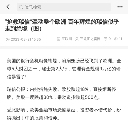
“抢救瑞信”牵动整个欧洲 百年辉煌的瑞信似乎
走到绝境（图）
互联网
三龙汇之窗网
0
11
2023-03-21 15:35
美国的银行危机就像蝴蝶，扇扇翅膀已经飞到了欧洲。全
球5大财团之一，瑞士第2大行，管理资金规模9万亿的瑞
信暴雷了!
瑞信公报：内控措施失败。欧股跌超18%，直接熔断停
牌。美股一度跌超30%，带动道指跌超500点。
受此影响，欧美金融市场恐慌蔓延，投资者不惜代价，纷
纷抛出手中的股票和债券。