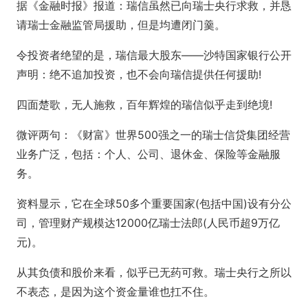
据《金融时报》报道：瑞信虽然已向瑞士央行求救，并恳
请瑞士金融监管局援助，但是均遭闭门羹。
令投资者绝望的是，瑞信最大股东——沙特国家银行公开
声明：绝不追加投资，也不会向瑞信提供任何援助!
四面楚歌，无人施救，百年辉煌的瑞信似乎走到绝境!
微评两句：《财富》世界500强之一的瑞士信贷集团经营
业务广泛，包括：个人、公司、退休金、保险等金融服
务。
资料显示，它在全球50多个重要国家(包括中国)设有分公
司，管理财产规模达12000亿瑞士法郎(人民币超9万亿
元)。
从其负债和股价来看，似乎已无药可救。瑞士央行之所以
不表态，是因为这个资金量谁也扛不住。